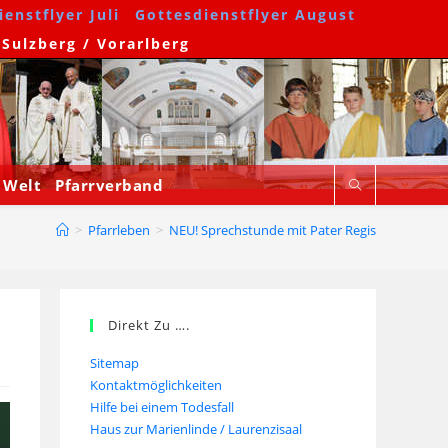
enstflyer Juli
Gottesdienstflyer August
 Sulzberg / Vorarlberg
 Welt
Pfarrverband
>
Pfarrleben
>
NEU! Sprechstunde mit Pater Regis
Direkt Zu ….
Sitemap
Kontaktmöglichkeiten
Hilfe bei einem Todesfall
Haus zur Marienlinde / Laurenzisaal