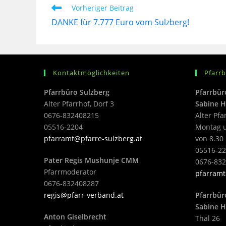
Vorheriger Beitrag
DANKE für 7.777 Euro vom Sulzberg!
Kontaktmöglichkeiten
Pfarr
Pfarrbüro Sulzberg
Pfarrbür
Alter Pfarrhof, Dorf 3
Sabine H
0676-832408215
Alter Pfa
05516-2204
Montag u
pfarramt@pfarre-sulzberg.at
von 8.30 
05516-22
Pater Regis Mushunje CMM
0676-83
Pfarrmoderator
pfarramt
0676-832408287
regis@pfarr-verband.at
Pfarrbür
Sabine H
Anton Giselbrecht
Thal 26