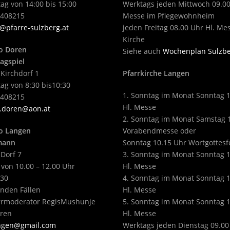
ag von 14:00 bis 15:00
Werktags jeden Mittwoch 09.00
2408215
Messe im Pflegewohnheim
@pfarre-sulzberg.at
jeden Freitag 08.00 Uhr Hl. Me
Kirche
o Doren
Siehe auch
Wochenplan Sulzb
agspiel
 Kirchdorf 1
Pfarrkirche Langen
ag von 8:30 bis10:30
1. Sonntag im Monat Sonntag 
2408215
Hl. Messe
.doren@aon.at
2. Sonntag im Monat Samstag 
o Langen
Vorabendmesse oder
tmann
Sonntag 10.15 Uhr Wortgottesf
 Dorf 7
3. Sonntag im Monat Sonntag 
 von 10.00 – 12.00 Uhr
Hl. Messe
430
4. Sonntag im Monat Sonntag 
enden Fällen
Hl. Messe
arrmoderator RegisMushunje
5. Sonntag im Monat Sonntag 
eren
Hl. Messe
angen@gmail.com
Werktags jeden Dienstag 09.00