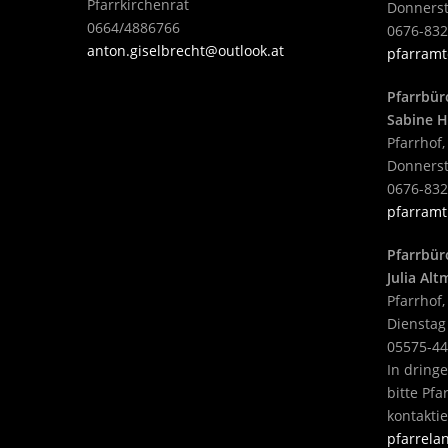
Pfarrkirchenrat
Donnerst
0664/4886766
0676-83
anton.giselbrecht@outlook.at
pfarramt
Pfarrbür
Sabine H
Pfarrhof,
Donnerst
0676-83
pfarramt
Pfarrbür
Julia Al
Pfarrhof,
Dienstag
05575-4
In dring
bitte Pf
kontakti
pfarrel