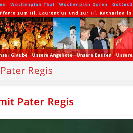
en
Wochenplan Thal
Wochenplan Doren
Gottesdi
farre zum Hl. Laurentius und zur Hl. Katharina in
nser Glaube
Unsere Angebote
Unsere Bauten
Unsere
Pater Regis
it Pater Regis