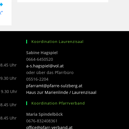
k“
Koordination Laurenzisaal
Sabine Hagspiel
0664-6450520
08.45 Uhr
a-s.hagspiel@vol.at
oder über das Pfarrbüro
09.30 Uhr
05516-2204
pfarramt@pfarre-sulzberg.at
19.30 Uhr
Haus zur Marienlinde / Laurenzisaal
Koordination Pfarrverband
08.45 Uhr
Maria Spindelböck
08.45 Uhr
0676-832408361
office@pfarr-verband.at