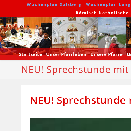
Wochenplan Sulzberg
Wochenplan Lang
Römisch-katholische P
Startseite
Unser Pfarrleben
Unsere Pfarre
U
NEU! Sprechstunde mit 
NEU! Sprechstunde m