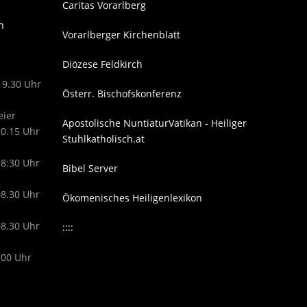
Caritas Vorarlberg
n
Vorarlberger Kirchenblatt
Diözese Feldkirch
19.30 Uhr
Österr. Bischofskonferenz
eier
Apostolische Nuntiatur
Vatikan - Heiliger
10.15 Uhr
Stuhl
katholisch.at
08:30 Uhr
Bibel Server
08.30 Uhr
Ökomenisches Heiligenlexikon
08.30 Uhr
::::
.00 Uhr