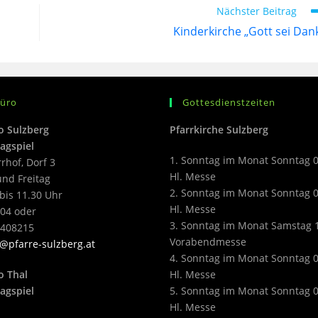
Nächster Beitrag
Kinderkirche „Gott sei Dan
büro
Gottesdienstzeiten
o Sulzberg
Pfarrkirche Sulzberg
agspiel
1. Sonntag im Monat Sonntag 
rrhof, Dorf 3
Hl. Messe
nd Freitag
2. Sonntag im Monat Sonntag 
bis 11.30 Uhr
Hl. Messe
04 oder
3. Sonntag im Monat Samstag 
2408215
Vorabendmesse
@pfarre-sulzberg.at
4. Sonntag im Monat Sonntag 
o Thal
Hl. Messe
agspiel
5. Sonntag im Monat Sonntag 
Hl. Messe