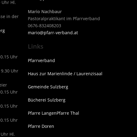
 Uhr Hl.
Mario Nachbaur
sse in der
Pastoralpraktikant im Pfarrverband
0676-832408203
erg
mari
o@pfarr-verband.at
Links
10.15 Uhr
Pfarrverband
19.30 Uhr
Haus zur Marienlinde / Laurenzisaal
eier
Gemeinde Sulzberg
10.15 Uhr
Bücherei Sulzberg
10.15 Uhr
Pfarre Langen
Pfarre Thal
10.15 Uhr
Pfarre Doren
 Uhr Hl.