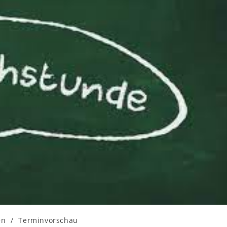
en
/
Terminvorschau