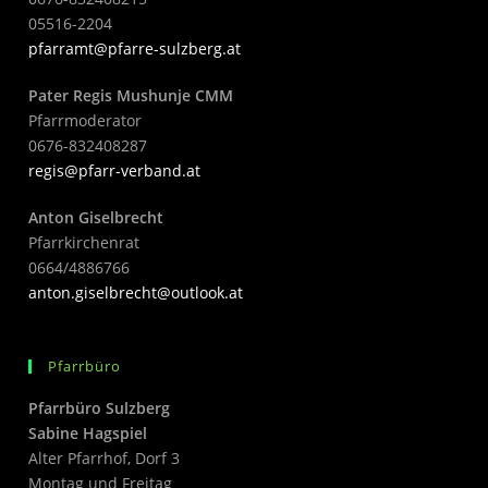
05516-2204
pfarramt@pfarre-sulzberg.at
Pater Regis Mushunje CMM
Pfarrmoderator
0676-832408287
regis@pfarr-verband.at
Anton Giselbrecht
Pfarrkirchenrat
0664/4886766
anton.giselbrecht@outlook.at
Pfarrbüro
Pfarrbüro Sulzberg
Sabine Hagspiel
Alter Pfarrhof, Dorf 3
Montag und Freitag