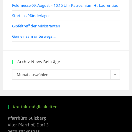
Feldmesse 09. August – 10.15 Uhr Patrozinium Hl. Laurentius
Start ins Pfänderlager
Gipfeltreff der Ministranten
Gemeinsam unterwegs …
Archiv News Beiträge
Monat auswählen
Kontaktmöglichkeiten
Pfarrbüro Sulzberg
Alter Pfarrhof, Dorf 3
0676-832408215