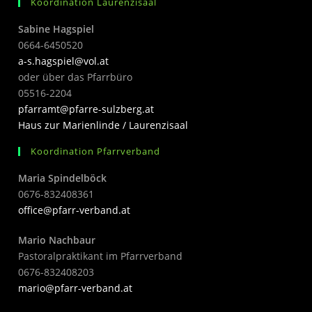
Koordination Laurenzisaal
Sabine Hagspiel
0664-6450520
a-s.hagspiel@vol.at
oder über das Pfarrbüro
05516-2204
pfarramt@pfarre-sulzberg.at
Haus zur Marienlinde / Laurenzisaal
Koordination Pfarrverband
Maria Spindelböck
0676-832408361
office@pfarr-verband.at
Mario Nachbaur
Pastoralpraktikant im Pfarrverband
0676-832408203
mari
o@pfarr-verband.at