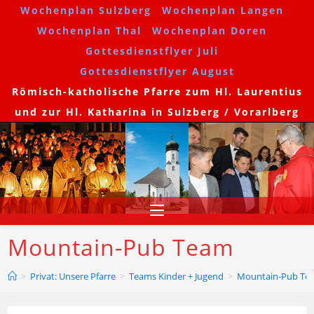
Wochenplan Sulzberg
Wochenplan Langen
Wochenplan Thal
Wochenplan Doren
Gottesdienstflyer Juli
Gottesdienstflyer August
Römisch-katholische Pfarre zum Hl. Laurentius
und zur Hl. Katharina in Sulzberg / Vorarlberg
Mountain-Pub Team
>
Privat: Unsere Pfarre
>
Teams Kinder + Jugend
>
Mountain-Pub Te