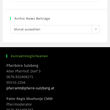
Archiv News Beiträge
Monat auswählen
Kontaktmöglichkeiten
Pfarrbüro Sulzberg
Alter Pfarrhof, Dorf 3
0676-832408215
05516-2204
pfarramt@pfarre-sulzberg.at
Pater Regis Mushunje CMM
Pfarrmoderator
0676-832408287