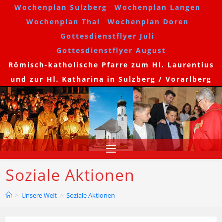
Wochenplan Sulzberg
Wochenplan Langen
Wochenplan Thal
Wochenplan Doren
Gottesdienstflyer Juli
Gottesdienstflyer August
Römisch-katholische Pfarre zum Hl. Laurentius
und zur Hl. Katharina in Sulzberg / Vorarlberg
Soziale Aktionen
>
Unsere Welt
>
Soziale Aktionen