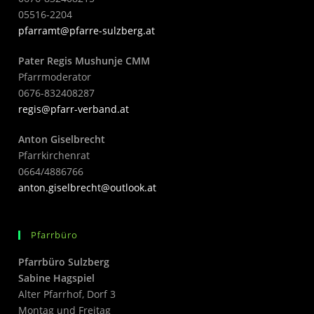
05516-2204
pfarramt@pfarre-sulzberg.at
Pater Regis Mushunje CMM
Pfarrmoderator
0676-832408287
regis@pfarr-verband.at
Anton Giselbrecht
Pfarrkirchenrat
0664/4886766
anton.giselbrecht@outlook.at
Pfarrbüro
Pfarrbüro Sulzberg
Sabine Hagspiel
Alter Pfarrhof, Dorf 3
Montag und Freitag