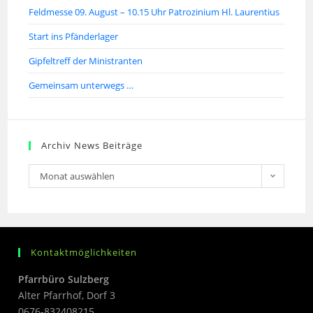
Feldmesse 09. August – 10.15 Uhr Patrozinium Hl. Laurentius
Start ins Pfänderlager
Gipfeltreff der Ministranten
Gemeinsam unterwegs …
Archiv News Beiträge
Monat auswählen
Kontaktmöglichkeiten
Pfarrbüro Sulzberg
Alter Pfarrhof, Dorf 3
0676-832408215