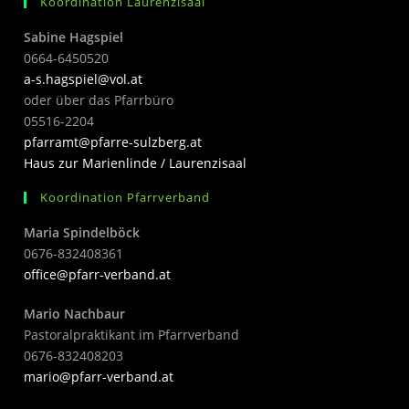
Koordination Laurenzisaal
Sabine Hagspiel
0664-6450520
a-s.hagspiel@vol.at
oder über das Pfarrbüro
05516-2204
pfarramt@pfarre-sulzberg.at
Haus zur Marienlinde / Laurenzisaal
Koordination Pfarrverband
Maria Spindelböck
0676-832408361
office@pfarr-verband.at
Mario Nachbaur
Pastoralpraktikant im Pfarrverband
0676-832408203
mari
o@pfarr-verband.at