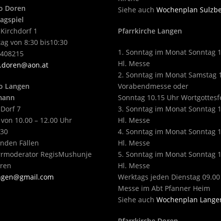
o Doren
Siehe auch
Wochenplan Sulzb
agspiel
 Kirchdorf 1
Pfarrkirche Langen
ag von 8:30 bis10:30
1. Sonntag im Monat Sonntag 
2408215
Hl. Messe
.doren@aon.at
2. Sonntag im Monat Samstag 
o Langen
Vorabendmesse oder
tmann
Sonntag 10.15 Uhr Wortgottesf
 Dorf 7
3. Sonntag im Monat Sonntag 
 von 10.00 – 12.00 Uhr
Hl. Messe
430
4. Sonntag im Monat Sonntag 
enden Fällen
Hl. Messe
arrmoderator RegisMushunje
5. Sonntag im Monat Sonntag 
eren
Hl. Messe
angen@gmail.com
Werktags jeden Dienstag 09.00
Messe im Abt Pfanner Heim
Siehe auch
Wochenplan Lange
Pfarrkirche Doren