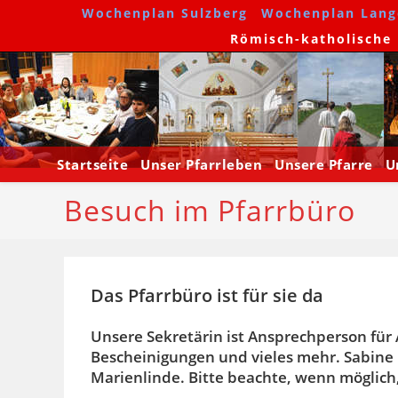
Zum
Wochenplan Sulzberg
Wochenplan Lang
Inhalt
Römisch-katholische P
springen
Startseite
Unser Pfarrleben
Unsere Pfarre
U
Besuch im Pfarrbüro
Das Pfarrbüro ist für sie da
Unsere Sekretärin ist Ansprechperson für
Bescheinigungen und vieles mehr. Sabine 
Marienlinde. Bitte beachte, wenn möglich,