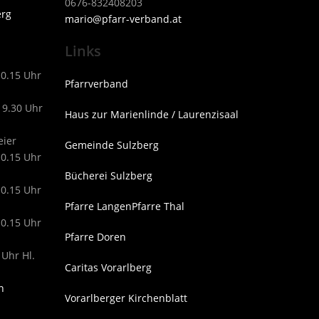
0676-832408203
erg
mari
o@pfarr-verband.at
Links
10.15 Uhr
Pfarrverband
19.30 Uhr
Haus zur Marienlinde / Laurenzisaal
eier
Gemeinde Sulzberg
10.15 Uhr
Bücherei Sulzberg
10.15 Uhr
Pfarre Langen
Pfarre Thal
10.15 Uhr
Pfarre Doren
 Uhr Hl.
Caritas Vorarlberg
n
Vorarlberger Kirchenblatt