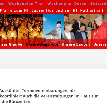
en
Wochenplan Thal
Wochenplan Doren
Gottesdi
farre zum Hl. Laurentius und zur Hl. Katharina in
nser Glaube
Unsere Angebote
Unsere Bauten
Unsere
 Auskünfte, Terminvereinbarungen, für
koordiniert auch die Veranstaltungen im Haus zur
 die Bürozeiten.