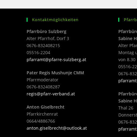
Kontaktmöglichkeiten
Pfarr
Pfarrbüro Sulzberg
Pfarrbür
Alter Pfarrhof, Dorf 3
Sabine H
0676-832408215
Alter Pfa
05516-2204
Montag u
pfarramt@pfarre-sulzberg.at
von 8.30 
05516-22
Pater Regis Mushunje CMM
0676-83
Pfarrmoderator
pfarramt
0676-832408287
regis@pfarr-verband.at
Pfarrbür
Sabine H
Anton Giselbrecht
Thal 26
Pfarrkirchenrat
Donnerst
0664/4886766
0676-83
anton.giselbrecht@outlook.at
pfarramt