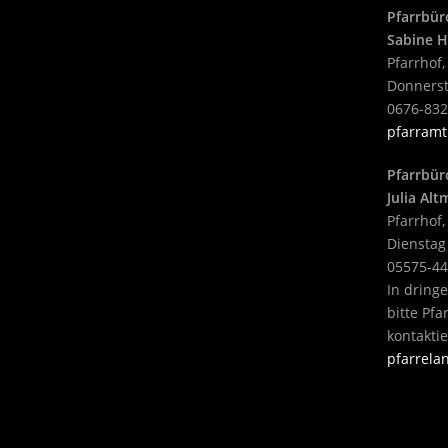
Pfarrbür
Sabine H
Pfarrhof,
Donnerst
0676-83
pfarramt
Pfarrbür
Julia Al
Pfarrhof,
Dienstag
05575-4
In dring
bitte Pf
kontakti
pfarrel