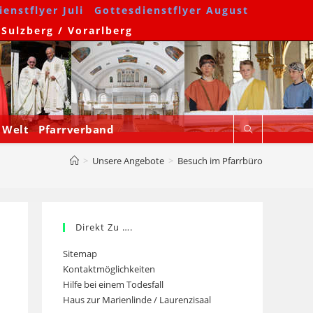
enstflyer Juli
Gottesdienstflyer August
 Sulzberg / Vorarlberg
 Welt
Pfarrverband
>
Unsere Angebote
>
Besuch im Pfarrbüro
Direkt Zu ….
Sitemap
Kontaktmöglichkeiten
Hilfe bei einem Todesfall
Haus zur Marienlinde / Laurenzisaal