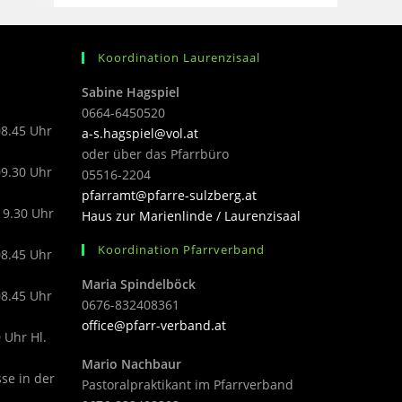
Koordination Laurenzisaal
Sabine Hagspiel
0664-6450520
08.45 Uhr
a-s.hagspiel@vol.at
oder über das Pfarrbüro
09.30 Uhr
05516-2204
pfarramt@pfarre-sulzberg.at
19.30 Uhr
Haus zur Marienlinde / Laurenzisaal
Koordination Pfarrverband
08.45 Uhr
Maria Spindelböck
08.45 Uhr
0676-832408361
office@pfarr-verband.at
 Uhr Hl.
Mario Nachbaur
sse in der
Pastoralpraktikant im Pfarrverband