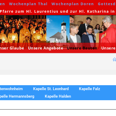
en
Wochenplan Thal
Wochenplan Doren
Gottesdi
farre zum Hl. Laurentius und zur Hl. Katharina in
nser Glaube
Unsere Angebote
Unsere Bauten
Unsere
ltenwohnheim
Kapelle St. Leonhard
Kapelle Falz
pelle Hermannsberg
Kapelle Halden