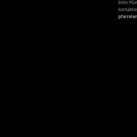
bitte Pf
kontakti
pfarrel