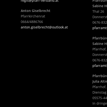
regis@pfarr-verband.at
Pfarrbür
Sabine H
Anton Giselbrecht
Thal 26
Pfarrkirchenrat
Donnerst
0664/4886766
0676-83
anton.giselbrecht@outlook.at
pfarramt
Pfarrbür
Sabine H
Pfarrhof,
Donnerst
0676-83
pfarramt
Pfarrbür
Julia Al
Pfarrhof,
Dienstag
05575-4
In dring