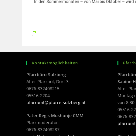
In den Sommermonaten – von Mai bis Oktober – wird ei
Kontaktmöglichkeiten
Pfarr
Pfarrbüro Sulzberg
Pfarrbür
Alter Pfarrhof, Dorf 3
Sabine H
0676-832408215
Alter Pfa
05516-2204
Montag u
pfarramt@pfarre-sulzberg.at
von 8.30 
05516-22
Pater Regis Mushunje CMM
0676-83
Pfarrmoderator
pfarramt
0676-832408287