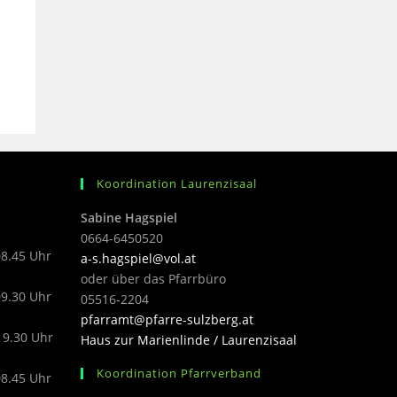
Koordination Laurenzisaal
Sabine Hagspiel
0664-6450520
08.45 Uhr
a-s.hagspiel@vol.at
oder über das Pfarrbüro
09.30 Uhr
05516-2204
pfarramt@pfarre-sulzberg.at
19.30 Uhr
Haus zur Marienlinde / Laurenzisaal
Koordination Pfarrverband
08.45 Uhr