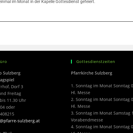
nmal im Monat in der Kapelle Gottesdienst gefeiert.
büro
Gottesdienstzeiten
o Sulzberg
Pfarrkirche Sulzberg
agspiel
1. Sonntag im Monat Sonntag 
rrhof, Dorf 3
Hl. Messe
nd Freitag
2. Sonntag im Monat Sonntag 
bis 11.30 Uhr
Hl. Messe
04 oder
3. Sonntag im Monat Samstag 
2408215
Vorabendmesse
@pfarre-sulzberg.at
4. Sonntag im Monat Sonntag 