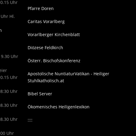
10.15 Uhr
Pfarre Doren
 Uhr Hl.
Caritas Vorarlberg
n
Vorarlberger Kirchenblatt
Diözese Feldkirch
19.30 Uhr
Österr. Bischofskonferenz
eier
Apostolische Nuntiatur
Vatikan - Heiliger
10.15 Uhr
Stuhl
katholisch.at
08:30 Uhr
Bibel Server
08.30 Uhr
Ökomenisches Heiligenlexikon
08.30 Uhr
::::
.00 Uhr