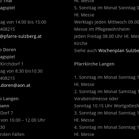
o Thal
Hl. Messe
agspiel
5. Sonntag im Monat Sonntag 
Hl. Messe
ag von 14:00 bis 15:00
Werktags jeden Mittwoch 09.00
2408215
Messe im Pflegewohnheim
@pfarre-sulzberg.at
jeden Freitag 08.00 Uhr Hl. Me
Kirche
o Doren
Siehe auch
Wochenplan Sulzb
agspiel
 Kirchdorf 1
Pfarrkirche Langen
ag von 8:30 bis10:30
1. Sonntag im Monat Sonntag 
2408215
Hl. Messe
.doren@aon.at
2. Sonntag im Monat Samstag 
o Langen
Vorabendmesse oder
tmann
Sonntag 10.15 Uhr Wortgottesf
 Dorf 7
3. Sonntag im Monat Sonntag 
 von 10.00 – 12.00 Uhr
Hl. Messe
430
4. Sonntag im Monat Sonntag 
enden Fällen
Hl. Messe