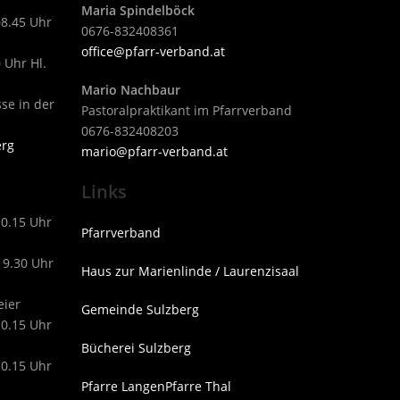
Maria Spindelböck
08.45 Uhr
0676-832408361
office@pfarr-verband.at
 Uhr Hl.
Mario Nachbaur
sse in der
Pastoralpraktikant im Pfarrverband
0676-832408203
erg
mari
o@pfarr-verband.at
Links
10.15 Uhr
Pfarrverband
19.30 Uhr
Haus zur Marienlinde / Laurenzisaal
eier
Gemeinde Sulzberg
10.15 Uhr
Bücherei Sulzberg
10.15 Uhr
Pfarre Langen
Pfarre Thal