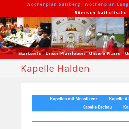
Wochenplan Sulzberg
Wochenplan Lang
Römisch-katholische P
Startseite
Unser Pfarrleben
Unsere Pfarre
U
Kapelle Halden
Kapellen mit Messlizenz
Kapelle A
Kapelle Eschau
Ka