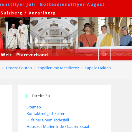
enstflyer Juli
Gottesdienstflyer August
 Sulzberg / Vorarlberg
 Welt
Pfarrverband
>
Unsere Bauten
>
Kapellen mit Messlizenz
>
Kapelle Halden
Direkt Zu ….
Sitemap
Kontaktmöglichkeiten
Hilfe bei einem Todesfall
Haus zur Marienlinde / Laurenzisaal