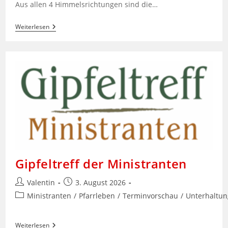
Aus allen 4 Himmelsrichtungen sind die…
Start
Weiterlesen
Ins
Pfänderlager
Gipfeltreff der Ministranten
Beitrags-
Beitrag
Valentin
3. August 2026
Autor:
veröffentlicht:
Beitrags-
Ministranten
/
Pfarrleben
/
Terminvorschau
/
Unterhaltun
Kategorie:
Gipfeltreff
Weiterlesen