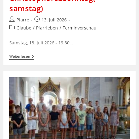
samstag)
Beitrags-
Beitrag
Pfarre
13. Juli 2026
Autor:
veröffentlicht:
Beitrags-
Glaube
/
Pfarrleben
/
Terminvorschau
Kategorie:
Samstag, 18. Juli 2026 - 19.30…
Christophorussonntag(-
Weiterlesen
Samstag)