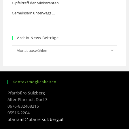
Gipfeltreff der Ministranten
Gemeinsam unterwegs …
Archiv News Beiträge
Archiv
Monat auswählen
News
Beiträge
Kontaktmöglichkeiten
Pfarrbüro Sulzberg
Alter Pfarrhof, Dorf 3
0676-832408215
05516-2204
pfarramt@pfarre-sulzberg.at