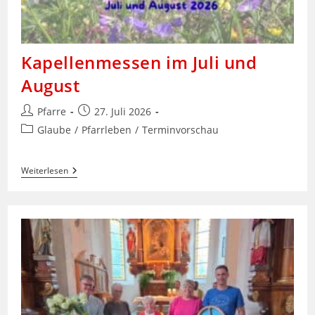
Kapellenmessen im Juli und
August
Beitrags-
Beitrag
Pfarre
27. Juli 2026
Autor:
veröffentlicht:
Beitrags-
Glaube
/
Pfarrleben
/
Terminvorschau
Kategorie:
Kapellenmessen
Weiterlesen
Im
Juli
Und
August