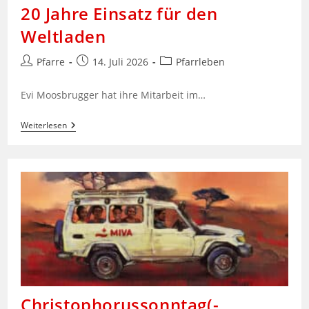
20 Jahre Einsatz für den
Weltladen
Beitrags-
Beitrag
Beitrags-
Pfarre
14. Juli 2026
Pfarrleben
Autor:
veröffentlicht:
Kategorie:
Evi Moosbrugger hat ihre Mitarbeit im…
20
Weiterlesen
Jahre
Einsatz
Für
Den
Weltladen
Christophorussonntag(-