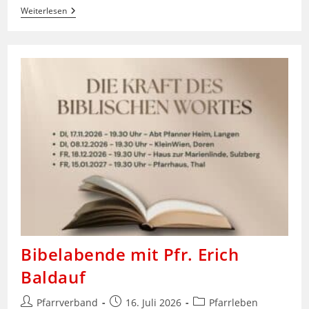
Flohmarkt
Weiterlesen
Von
Und
Für
Kinder
Bibelabende mit Pfr. Erich
Baldauf
Beitrags-
Beitrag
Beitrags-
Pfarrverband
16. Juli 2026
Pfarrleben