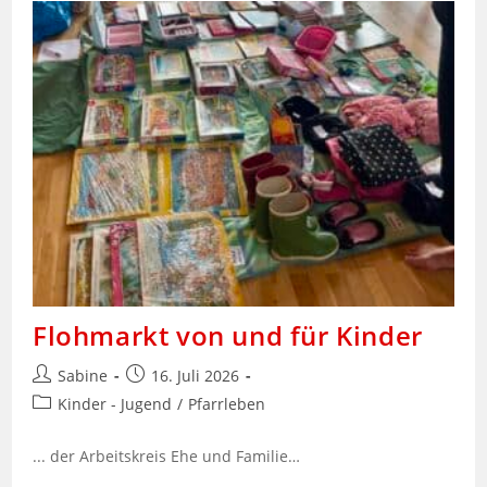
Flohmarkt von und für Kinder
Beitrags-
Beitrag
Sabine
16. Juli 2026
Autor:
veröffentlicht:
Beitrags-
Kinder - Jugend
/
Pfarrleben
Kategorie:
... der Arbeitskreis Ehe und Familie…