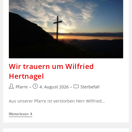
Patrozinium
Hl.
Laurentius
Wir trauern um Wilfried
Hertnagel
Beitrags-
Beitrag
Beitrags-
Pfarre
4. August 2026
Sterbefall
Autor:
veröffentlicht:
Kategorie:
Aus unserer Pfarre ist verstorben Herr Wilfried…
Wir
Weiterlesen
Trauern
Um
Wilfried