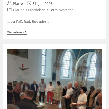
Beitrags-
Beitrag
Pfarre
31. Juli 2026
Autor:
veröffentlicht:
Beitrags-
Glaube
/
Pfarrleben
/
Terminvorschau
Kategorie:
... zu Fuß, Rad, Bus oder…
Gemeinsam
Weiterlesen
Unterwegs
…