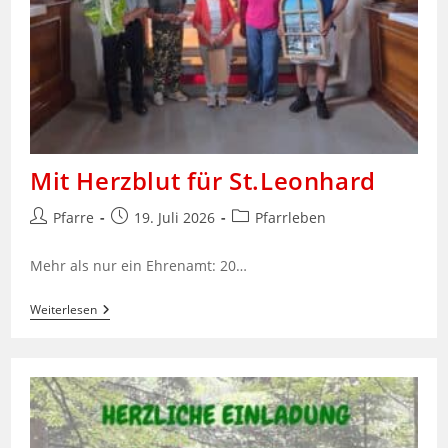
Mit Herzblut für St.Leonhard
Beitrags-
Beitrag
Beitrags-
Pfarre
19. Juli 2026
Pfarrleben
Autor:
veröffentlicht:
Kategorie:
Mehr als nur ein Ehrenamt: 20…
Mit
Weiterlesen
Herzblut
Für
St.Leonhard