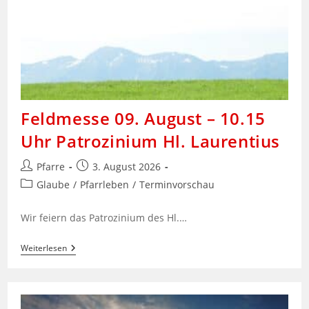
Feldmesse 09. August – 10.15
Uhr Patrozinium Hl. Laurentius
Beitrags-
Beitrag
Pfarre
3. August 2026
Autor:
veröffentlicht:
Beitrags-
Glaube
/
Pfarrleben
/
Terminvorschau
Kategorie:
Wir feiern das Patrozinium des Hl.…
Feldmesse
Weiterlesen
09.
August
–
10.15
Uhr