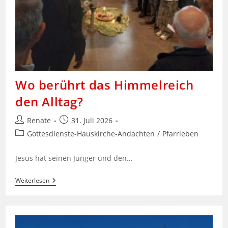
Wo berührt das Himmelreich
den Alltag?
Beitrags-
Beitrag
Renate
31. Juli 2026
Autor:
veröffentlicht:
Beitrags-
Gottesdienste-Hauskirche-Andachten
/
Pfarrleben
Kategorie:
Jesus hat seinen Jünger und den…
Wo
Weiterlesen
Berührt
Das
Himmelreich
Den
Alltag?