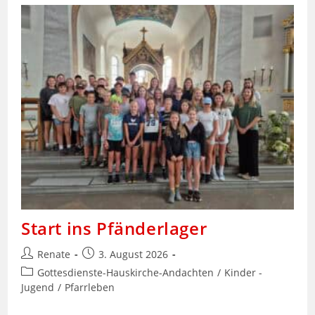
Hertnagel
Start ins Pfänderlager
Beitrags-
Beitrag
Renate
3. August 2026
Autor:
veröffentlicht:
Beitrags-
Gottesdienste-Hauskirche-Andachten
/
Kinder -
Kategorie:
Jugend
/
Pfarrleben