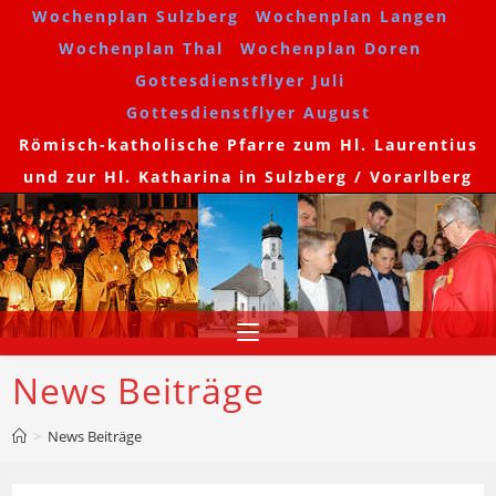
Zum
Wochenplan Sulzberg
Wochenplan Langen
Inhalt
Wochenplan Thal
Wochenplan Doren
springen
Gottesdienstflyer Juli
Gottesdienstflyer August
Römisch-katholische Pfarre zum Hl. Laurentius
und zur Hl. Katharina in Sulzberg / Vorarlberg
News Beiträge
>
News Beiträge