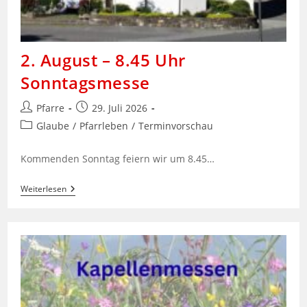
2. August – 8.45 Uhr
Sonntagsmesse
Beitrags-
Beitrag
Pfarre
29. Juli 2026
Autor:
veröffentlicht:
Beitrags-
Glaube
/
Pfarrleben
/
Terminvorschau
Kategorie:
Kommenden Sonntag feiern wir um 8.45…
2.
Weiterlesen
August
–
8.45
Uhr
Sonntagsmesse