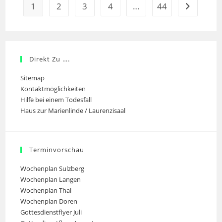
Kabwe
1
2
3
4
…
44
Gehe zur n
CMM
Direkt Zu ….
Sitemap
Kontaktmöglichkeiten
Hilfe bei einem Todesfall
Haus zur Marienlinde / Laurenzisaal
Terminvorschau
Wochenplan Sulzberg
Wochenplan Langen
Wochenplan Thal
Wochenplan Doren
Gottesdienstflyer Juli