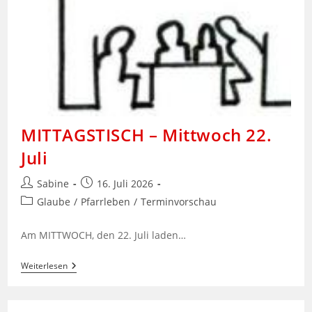
MITTAGSTISCH – Mittwoch 22.
Juli
Beitrags-
Beitrag
Sabine
16. Juli 2026
Autor:
veröffentlicht:
Beitrags-
Glaube
/
Pfarrleben
/
Terminvorschau
Kategorie:
Am MITTWOCH, den 22. Juli laden…
MITTAGSTISCH
Weiterlesen
–
Mittwoch
22.
Juli