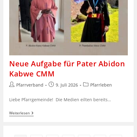
Neue Aufgabe für Pater Abidon
Kabwe CMM
Beitrags-
Beitrag
Beitrags-
Pfarrverband
9. Juli 2026
Pfarrleben
Autor:
veröffentlicht:
Kategorie:
Liebe Pfarrgemeinde! Die Medien eilten bereits…
Neue
Weiterlesen
Aufgabe
Für
Pater
Abidon