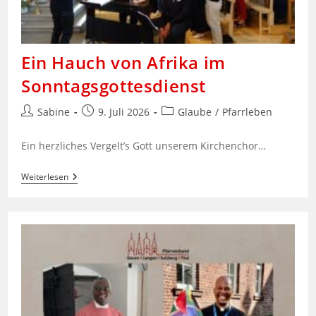
Ein Hauch von Afrika im
Sonntagsgottesdienst
Beitrags-
Beitrag
Beitrags-
Sabine
9. Juli 2026
Glaube
/
Pfarrleben
Autor:
veröffentlicht:
Kategorie:
Ein herzliches Vergelt’s Gott unserem Kirchenchor…
Ein
Weiterlesen
Hauch
Von
Afrika
Im
Sonntagsgottesdienst