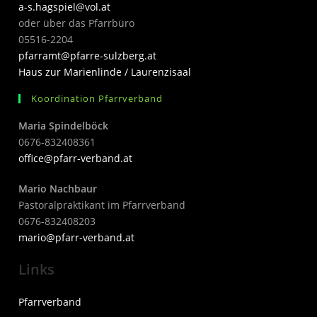
a-s.hagspiel@vol.at
oder über das Pfarrbüro
05516-2204
pfarramt@pfarre-sulzberg.at
Haus zur Marienlinde / Laurenzisaal
Koordination Pfarrverband
Maria Spindelböck
0676-832408361
office@pfarr-verband.at
Mario Nachbaur
Pastoralpraktikant im Pfarrverband
0676-832408203
mari
o@pfarr-verband.at
Links
Pfarrverband