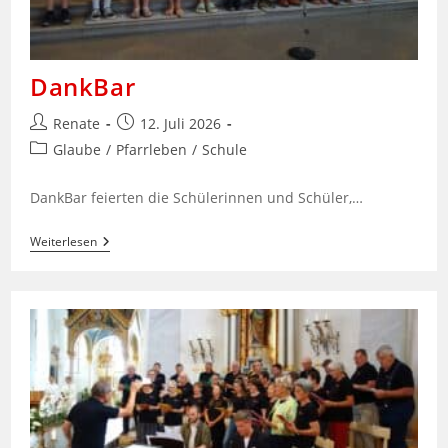
DankBar
Beitrags-
Beitrag
Renate
12. Juli 2026
Autor:
veröffentlicht:
Beitrags-
Glaube
/
Pfarrleben
/
Schule
Kategorie:
DankBar feierten die Schülerinnen und Schüler,…
DankBar
Weiterlesen