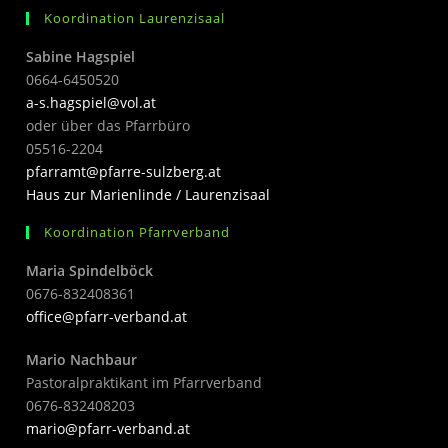
Koordination Laurenzisaal
Sabine Hagspiel
0664-6450520
a-s.hagspiel@vol.at
oder über das Pfarrbüro
05516-2204
pfarramt@pfarre-sulzberg.at
Haus zur Marienlinde / Laurenzisaal
Koordination Pfarrverband
Maria Spindelböck
0676-832408361
office@pfarr-verband.at
Mario Nachbaur
Pastoralpraktikant im Pfarrverband
0676-832408203
mari
o@pfarr-verband.at