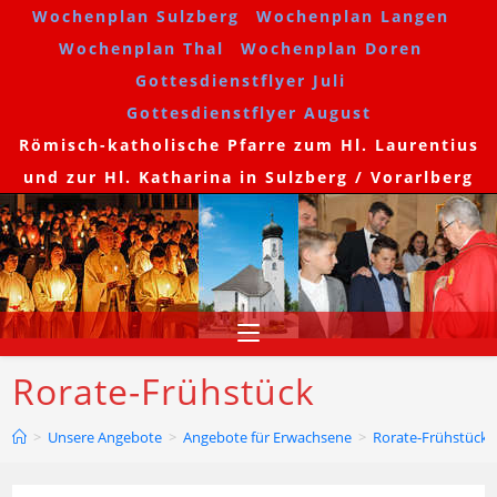
Wochenplan Sulzberg
Wochenplan Langen
Wochenplan Thal
Wochenplan Doren
Gottesdienstflyer Juli
Gottesdienstflyer August
Römisch-katholische Pfarre zum Hl. Laurentius
und zur Hl. Katharina in Sulzberg / Vorarlberg
Rorate-Frühstück
>
Unsere Angebote
>
Angebote für Erwachsene
>
Rorate-Frühstück