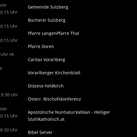
eier
Gemeinde Sulzberg
10.15 Uhr
Bücherei Sulzberg
10.15 Uhr
Pfarre Langen
Pfarre Thal
10.15 Uhr
Pfarre Doren
 Uhr Hl.
Caritas Vorarlberg
n
Vorarlberger Kirchenblatt
Diözese Feldkirch
19.30 Uhr
Österr. Bischofskonferenz
eier
Apostolische Nuntiatur
Vatikan - Heiliger
10.15 Uhr
Stuhl
katholisch.at
08:30 Uhr
Bibel Server