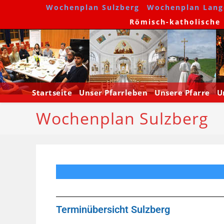
Wochenplan Sulzberg
Wochenplan Lang
Römisch-katholische P
Startseite
Unser Pfarrleben
Unsere Pfarre
U
Wochenplan Sulzberg
Terminübersicht Sulzberg