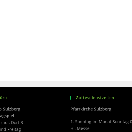
büro
Gottesdienstzeiten
o Sulzberg
Pfarrkirche Sulzberg
agspiel
1. Sonntag im Monat Sonntag 
rrhof, Dorf 3
Hl. Messe
nd Freitag