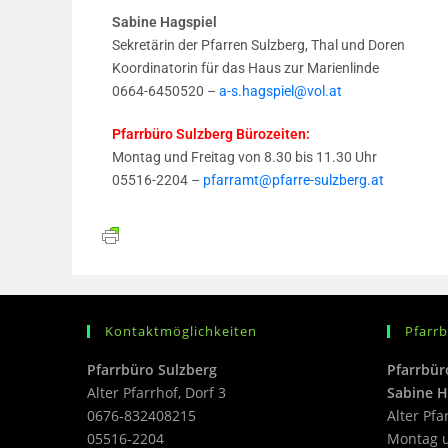
Sabine Hagspiel
Sekretärin der Pfarren Sulzberg, Thal und Doren
Koordinatorin für das Haus zur Marienlinde
0664-6450520 –
a-s.hagspiel@vol.at
Pfarrbüro Sulzberg Bürozeiten:
Montag und Freitag von 8.30 bis 11.30 Uhr
05516-2204 –
pfarramt@pfarre-sulzberg.at
Kontaktmöglichkeiten
Pfarr
Pfarrbüro Sulzberg
Pfarrbür
Alter Pfarrhof, Dorf 3
Sabine H
0676-832408215
Alter Pfa
05516-2204
Montag u