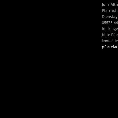
Julia Al
Pfarrhof,
Dienstag
05575-4
In dring
bitte Pf
kontakti
pfarrel