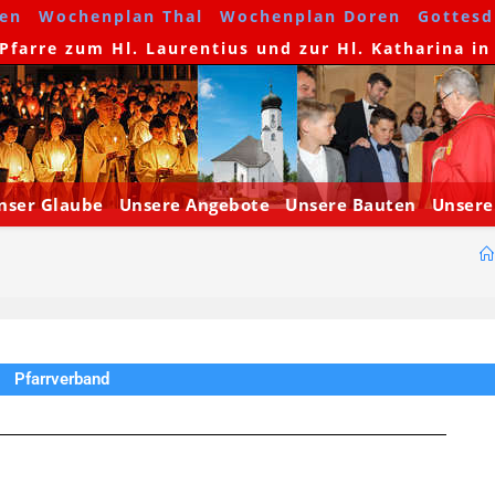
en
Wochenplan Thal
Wochenplan Doren
Gottesdi
farre zum Hl. Laurentius und zur Hl. Katharina in
nser Glaube
Unsere Angebote
Unsere Bauten
Unsere
Pfarrverband