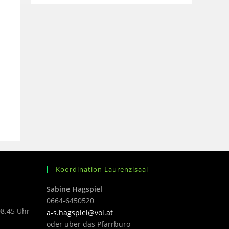
Koordination Laurenzisaal
Sabine Hagspiel
0664-6450520
08.45 Uhr
a-s.hagspiel@vol.at
oder über das Pfarrbüro