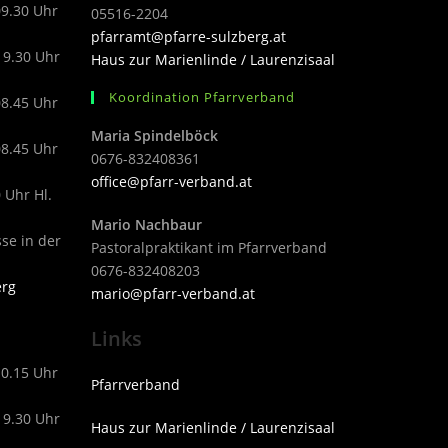
09.30 Uhr
05516-2204
pfarramt@pfarre-sulzberg.at
19.30 Uhr
Haus zur Marienlinde / Laurenzisaal
Koordination Pfarrverband
08.45 Uhr
Maria Spindelböck
08.45 Uhr
0676-832408361
office@pfarr-verband.at
 Uhr Hl.
Mario Nachbaur
sse in der
Pastoralpraktikant im Pfarrverband
0676-832408203
erg
mari
o@pfarr-verband.at
Links
10.15 Uhr
Pfarrverband
19.30 Uhr
Haus zur Marienlinde / Laurenzisaal