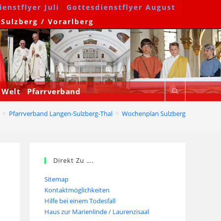
enstflyer Juli
Gottesdienstflyer August
 Sulzberg / Vorarlberg
 Welt
Pfarrverband
>
Pfarrverband Langen-Sulzberg-Thal
>
Wochenplan Sulzberg
Direkt Zu ….
Sitemap
Kontaktmöglichkeiten
Hilfe bei einem Todesfall
Haus zur Marienlinde / Laurenzisaal