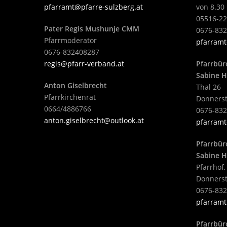
pfarramt@pfarre-sulzberg.at
von 8.30 
05516-22
Pater Regis Mushunje CMM
0676-83
Pfarrmoderator
pfarramt
0676-832408287
regis@pfarr-verband.at
Pfarrbür
Sabine H
Anton Giselbrecht
Thal 26
Pfarrkirchenrat
Donnerst
0664/4886766
0676-83
anton.giselbrecht@outlook.at
pfarramt
Pfarrbür
Sabine H
Pfarrhof,
Donnerst
0676-83
pfarramt
Pfarrbür