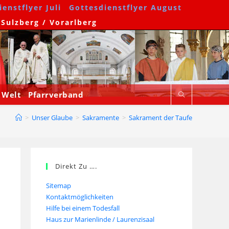
enstflyer Juli
Gottesdienstflyer August
 Sulzberg / Vorarlberg
 Welt
Pfarrverband
>
Unser Glaube
>
Sakramente
>
Sakrament der Taufe
Direkt Zu ….
Sitemap
Kontaktmöglichkeiten
Hilfe bei einem Todesfall
Haus zur Marienlinde / Laurenzisaal