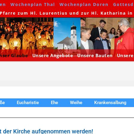
en
Wochenplan Thal
Wochenplan Doren
Gottesdi
farre zum Hl. Laurentius und zur Hl. Katharina in
nser Glaube
Unsere Angebote
Unsere Bauten
Unsere
ße
Eucharistie
Ehe
Weihe
Krankensalbung
aft der Kirche aufgenommen werden!