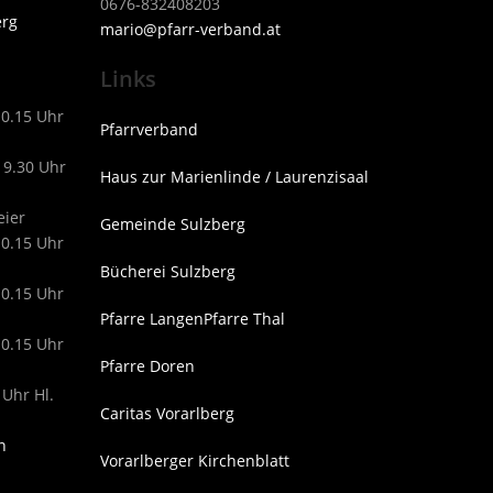
0676-832408203
erg
mari
o@pfarr-verband.at
Links
10.15 Uhr
Pfarrverband
19.30 Uhr
Haus zur Marienlinde / Laurenzisaal
eier
Gemeinde Sulzberg
10.15 Uhr
Bücherei Sulzberg
10.15 Uhr
Pfarre Langen
Pfarre Thal
10.15 Uhr
Pfarre Doren
 Uhr Hl.
Caritas Vorarlberg
n
Vorarlberger Kirchenblatt