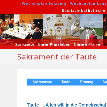
Wochenplan Sulzberg
Wochenplan Lang
Römisch-katholische P
Startseite
Unser Pfarrleben
Unsere Pfarre
U
Sakrament der Taufe
Sakramente
Taufe
Firmung
Bu
Taufe - JA ich will in die Gemeinsch