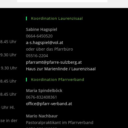
Koordination Laurenzisaal
Sabine Hagspiel
0664-6450520
08.45 Uhr
a-s.hagspiel@vol.at
oder über das Pfarrbüro
09.30 Uhr
05516-2204
pfarramt@pfarre-sulzberg.at
19.30 Uhr
Haus zur Marienlinde / Laurenzisaal
Koordination Pfarrverband
08.45 Uhr
Maria Spindelböck
08.45 Uhr
0676-832408361
office@pfarr-verband.at
 Uhr Hl.
Mario Nachbaur
sse in der
Pastoralpraktikant im Pfarrverband