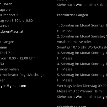
o Doren
Siehe auch
Wochenplan Sulzb
agspiel
 Kirchdorf 1
Pfarrkirche Langen
ag von 8:30 bis10:30
1. Sonntag im Monat Sonntag 
2408215
Hl. Messe
.doren@aon.at
2. Sonntag im Monat Samstag 
o Langen
Vorabendmesse oder
tmann
Sonntag 10.15 Uhr Wortgottesf
 Dorf 7
3. Sonntag im Monat Sonntag 
 von 10.00 – 12.00 Uhr
Hl. Messe
430
4. Sonntag im Monat Sonntag 
enden Fällen
Hl. Messe
arrmoderator RegisMushunje
5. Sonntag im Monat Sonntag 
eren
Hl. Messe
angen@gmail.com
Werktags jeden Dienstag 09.00
Messe im Abt Pfanner Heim
Siehe auch
Wochenplan Lange
Pfarrkirche Doren