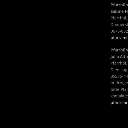
Pfarrbür
Sabine H
Pfarrhof,
Donnerst
0676-83
pfarramt
Pfarrbür
Julia Al
Pfarrhof,
Dienstag
05575-4
In dring
bitte Pf
kontakti
pfarrel