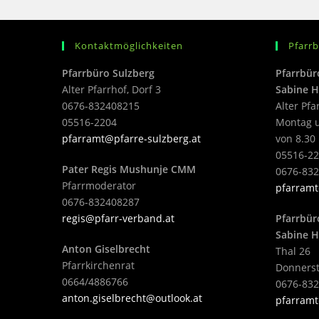
Kontaktmöglichkeiten
Pfarr
Pfarrbüro Sulzberg
Pfarrbür
Alter Pfarrhof, Dorf 3
Sabine H
0676-832408215
Alter Pfa
05516-2204
Montag u
pfarramt@pfarre-sulzberg.at
von 8.30 
05516-22
Pater Regis Mushunje CMM
0676-83
Pfarrmoderator
pfarramt
0676-832408287
regis@pfarr-verband.at
Pfarrbür
Sabine H
Anton Giselbrecht
Thal 26
Pfarrkirchenrat
Donnerst
0664/4886766
0676-83
anton.giselbrecht@outlook.at
pfarramt