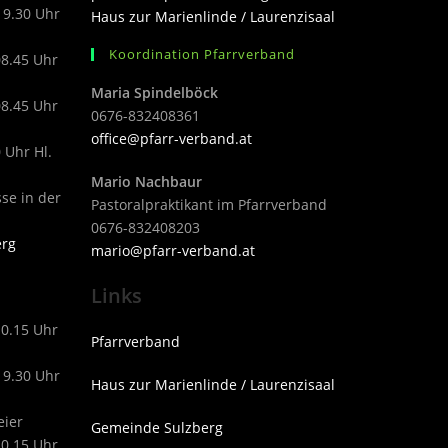
19.30 Uhr
Haus zur Marienlinde / Laurenzisaal
Koordination Pfarrverband
08.45 Uhr
Maria Spindelböck
08.45 Uhr
0676-832408361
office@pfarr-verband.at
 Uhr Hl.
Mario Nachbaur
sse in der
Pastoralpraktikant im Pfarrverband
0676-832408203
erg
mari
o@pfarr-verband.at
Links
10.15 Uhr
Pfarrverband
19.30 Uhr
Haus zur Marienlinde / Laurenzisaal
eier
Gemeinde Sulzberg
10.15 Uhr