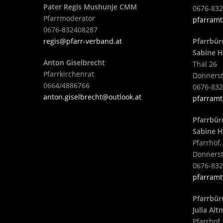
Pater Regis Mushunje CMM
0676-83
Pfarrmoderator
pfarramt
0676-832408287
regis@pfarr-verband.at
Pfarrbür
Sabine H
Anton Giselbrecht
Thal 26
Pfarrkirchenrat
Donnerst
0664/4886766
0676-83
anton.giselbrecht@outlook.at
pfarramt
Pfarrbür
Sabine H
Pfarrhof,
Donnerst
0676-83
pfarramt
Pfarrbür
Julia Al
Pfarrhof,