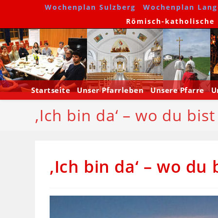
Wochenplan Sulzberg
Wochenplan Lang
Römisch-katholische P
Startseite
Unser Pfarrleben
Unsere Pfarre
U
‚Ich bin da‘ – wo du bist
‚Ich bin da‘ – wo du 