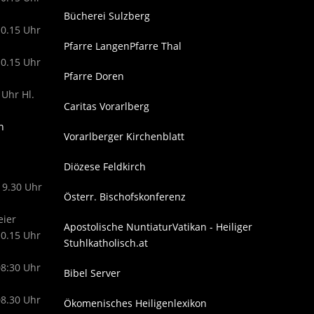
Bücherei Sulzberg
10.15 Uhr
Pfarre Langen
Pfarre Thal
10.15 Uhr
Pfarre Doren
 Uhr Hl.
Caritas Vorarlberg
n
Vorarlberger Kirchenblatt
Diözese Feldkirch
19.30 Uhr
Österr. Bischofskonferenz
eier
Apostolische Nuntiatur
Vatikan - Heiliger
10.15 Uhr
Stuhl
katholisch.at
08:30 Uhr
Bibel Server
08.30 Uhr
Ökomenisches Heiligenlexikon