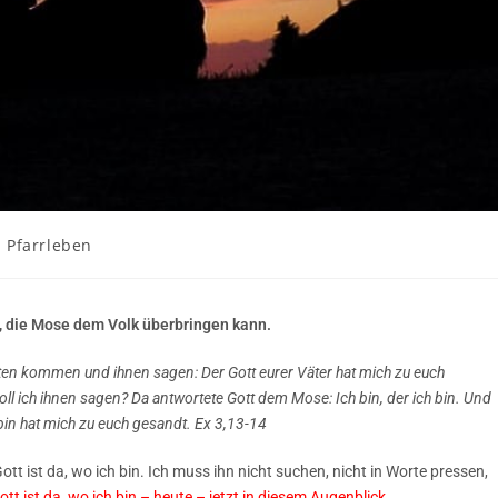
Pfarrleben
es, die Mose dem Volk überbringen kann.
liten kommen und ihnen sagen: Der Gott eurer Väter hat mich zu euch
ll ich ihnen sagen? Da antwortete Gott dem Mose: Ich bin, der ich bin. Und
h-bin hat mich zu euch gesandt. Ex 3,13-14
ott ist da, wo ich bin. Ich muss ihn nicht suchen, nicht in Worte pressen,
tt ist da, wo ich bin – heute – jetzt in diesem Augenblick.