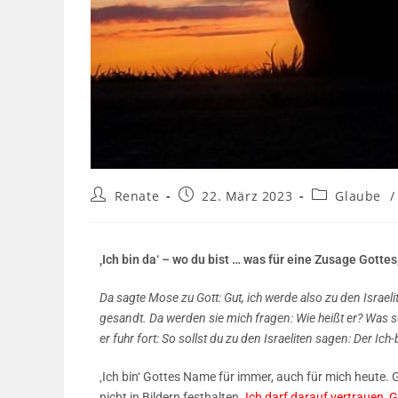
Renate
22. März 2023
Glaube
/
‚Ich bin da‘ – wo du bist … was für eine Zusage Gott
Da sagte Mose zu Gott: Gut, ich werde also zu den Israe
gesandt. Da werden sie mich fragen: Wie heißt er? Was so
er fuhr fort: So sollst du zu den Israeliten sagen: Der Ic
‚Ich bin‘ Gottes Name für immer, auch für mich heute. G
nicht in Bildern festhalten.
Ich darf darauf vertrauen, Go