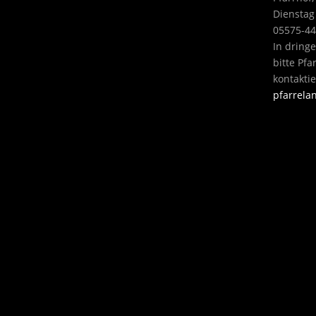
Dienstag
05575-4
In dring
bitte Pf
kontakti
pfarrel