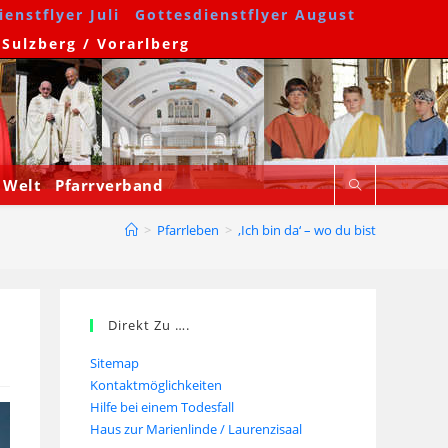
enstflyer Juli
Gottesdienstflyer August
 Sulzberg / Vorarlberg
 Welt
Pfarrverband
>
Pfarrleben
>
‚Ich bin da‘ – wo du bist
Direkt Zu ….
Sitemap
Kontaktmöglichkeiten
Hilfe bei einem Todesfall
Haus zur Marienlinde / Laurenzisaal