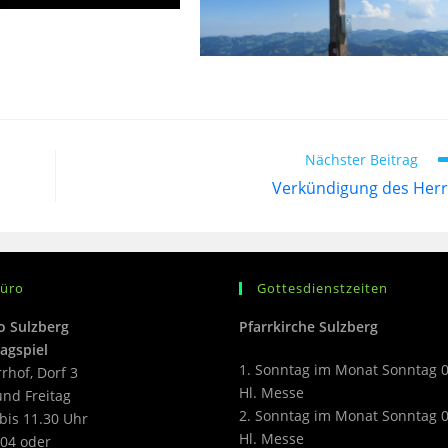
Nächster Beitrag
Verkündigung des Her
büro
Gottesdienstzeiten
o Sulzberg
Pfarrkirche Sulzberg
agspiel
1. Sonntag im Monat Sonntag 
rrhof, Dorf 3
Hl. Messe
nd Freitag
2. Sonntag im Monat Sonntag 
bis 11.30 Uhr
Hl. Messe
04 oder