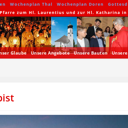
en
Wochenplan Thal
Wochenplan Doren
Gottesdi
farre zum Hl. Laurentius und zur Hl. Katharina in
nser Glaube
Unsere Angebote
Unsere Bauten
Unsere
bist