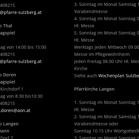
3. Sonntag im Monat Samstag 
2408215
Vorabendmesse
@pfarre-sulzberg.at
4. Sonntag im Monat Sonntag 
o Thal
Hl. Messe
agspiel
5. Sonntag im Monat Sonntag 
Hl. Messe
ag von 14:00 bis 15:00
Werktags jeden Mittwoch 09.00
2408215
Messe im Pflegewohnheim
@pfarre-sulzberg.at
jeden Freitag 08.00 Uhr Hl. Me
Kirche
o Doren
Siehe auch
Wochenplan Sulzb
agspiel
 Kirchdorf 1
Pfarrkirche Langen
ag von 8:30 bis10:30
1. Sonntag im Monat Sonntag 
2408215
Hl. Messe
.doren@aon.at
2. Sonntag im Monat Samstag 
o Langen
Vorabendmesse oder
tmann
Sonntag 10.15 Uhr Wortgottesf
 Dorf 7
3. Sonntag im Monat Sonntag 