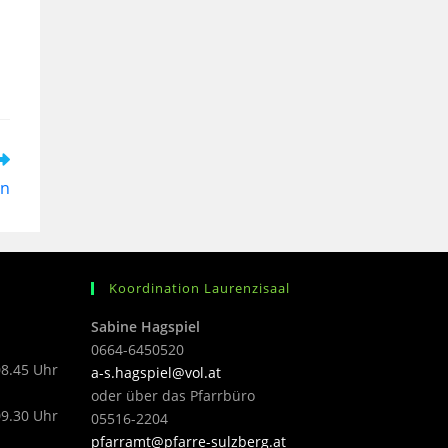
rn
Koordination Laurenzisaal
Sabine Hagspiel
0664-6450520
08.45 Uhr
a-s.hagspiel@vol.at
oder über das Pfarrbüro
09.30 Uhr
05516-2204
pfarramt@pfarre-sulzberg.at