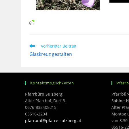
Vorheriger Beitrag
Glaskreuz gestalten
Kontaktmöglichkeiten
Pfarr
Pfarrbüro Sulzberg
Pfarrbür
Alter Pfarrhof, Dorf 3
Sabine H
0676-832408215
Alter Pfa
05516-2204
Montag u
pfarramt@pfarre-sulzberg.at
von 8.30 
05516-22