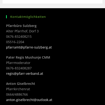
Kontaktmöglichkeiten
Pfarrbüro Sulzberg
Alter Pfarrhof, Dorf 3
0676-832408215
05516-2204
pfarramt@pfarre-sulzberg.at
Pater Regis Mushunje CMM
Pfarrmoderator
0676-832408287
regis@pfarr-verband.at
Anton Giselbrecht
Pfarrkirchenrat
0664/4886766
anton.giselbrecht@outlook.at