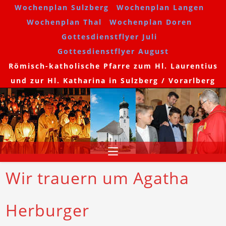
Wochenplan Sulzberg
Wochenplan Langen
Wochenplan Thal
Wochenplan Doren
Gottesdienstflyer Juli
Gottesdienstflyer August
Römisch-katholische Pfarre zum Hl. Laurentius
und zur Hl. Katharina in Sulzberg / Vorarlberg
Wir trauern um Agatha
Herburger