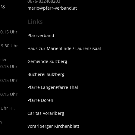
0676-832408203
erg
mari
o@pfarr-verband.at
Links
10.15 Uhr
Pfarrverband
19.30 Uhr
Haus zur Marienlinde / Laurenzisaal
eier
Gemeinde Sulzberg
10.15 Uhr
Bücherei Sulzberg
10.15 Uhr
Pfarre Langen
Pfarre Thal
10.15 Uhr
Pfarre Doren
 Uhr Hl.
Caritas Vorarlberg
n
Vorarlberger Kirchenblatt