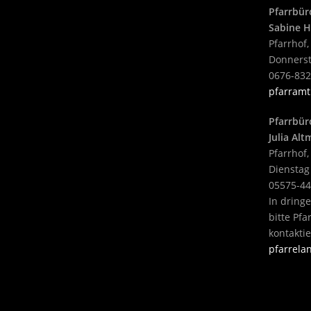
Pfarrbür
Sabine H
Pfarrhof,
Donnerst
0676-83
pfarramt
Pfarrbür
Julia Al
Pfarrhof,
Dienstag
05575-4
In dring
bitte Pf
kontakti
pfarrel