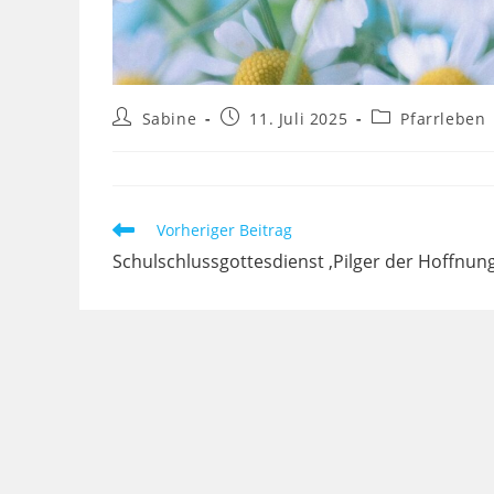
Beitrags-
Beitrag
Beitrags-
Sabine
11. Juli 2025
Pfarrleben
Autor:
veröffentlicht:
Kategorie:
Weitere
Vorheriger Beitrag
Artikel
Schulschlussgottesdienst ‚Pilger der Hoffnung
ansehen