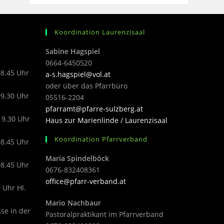
Koordination Laurenzisaal
Sabine Hagspiel
0664-6450520
08.45 Uhr
a-s.hagspiel@vol.at
oder über das Pfarrbüro
09.30 Uhr
05516-2204
pfarramt@pfarre-sulzberg.at
19.30 Uhr
Haus zur Marienlinde / Laurenzisaal
Koordination Pfarrverband
08.45 Uhr
Maria Spindelböck
08.45 Uhr
0676-832408361
office@pfarr-verband.at
 Uhr Hl.
Mario Nachbaur
sse in der
Pastoralpraktikant im Pfarrverband