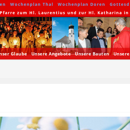
en
Wochenplan Thal
Wochenplan Doren
Gottesdi
farre zum Hl. Laurentius und zur Hl. Katharina in
nser Glaube
Unsere Angebote
Unsere Bauten
Unsere