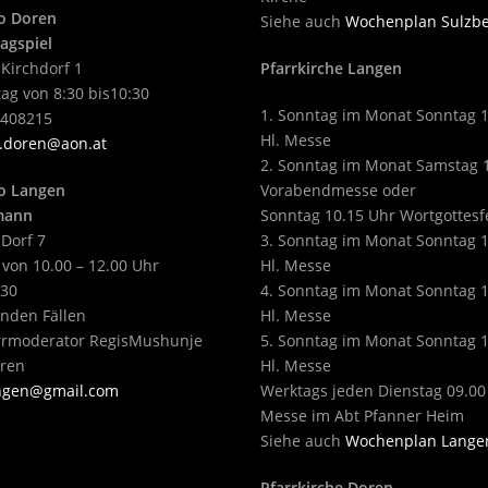
o Doren
Siehe auch
Wochenplan Sulzb
agspiel
 Kirchdorf 1
Pfarrkirche Langen
ag von 8:30 bis10:30
1. Sonntag im Monat Sonntag 
2408215
Hl. Messe
.doren@aon.at
2. Sonntag im Monat Samstag 
o Langen
Vorabendmesse oder
tmann
Sonntag 10.15 Uhr Wortgottesf
 Dorf 7
3. Sonntag im Monat Sonntag 
 von 10.00 – 12.00 Uhr
Hl. Messe
430
4. Sonntag im Monat Sonntag 
enden Fällen
Hl. Messe
arrmoderator RegisMushunje
5. Sonntag im Monat Sonntag 
eren
Hl. Messe
angen@gmail.com
Werktags jeden Dienstag 09.00
Messe im Abt Pfanner Heim
Siehe auch
Wochenplan Lange
Pfarrkirche Doren