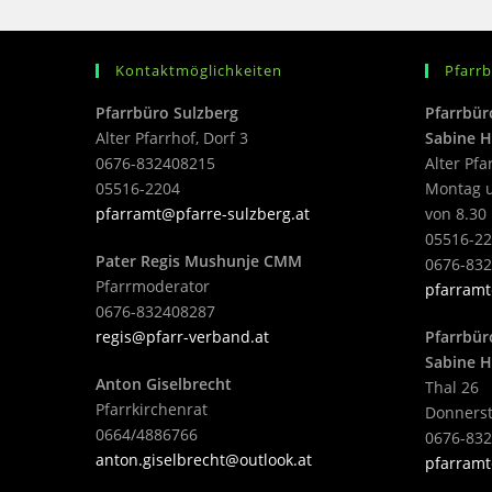
Kontaktmöglichkeiten
Pfarr
Pfarrbüro Sulzberg
Pfarrbür
Alter Pfarrhof, Dorf 3
Sabine H
0676-832408215
Alter Pfa
05516-2204
Montag u
pfarramt@pfarre-sulzberg.at
von 8.30 
05516-22
Pater Regis Mushunje CMM
0676-83
Pfarrmoderator
pfarramt
0676-832408287
regis@pfarr-verband.at
Pfarrbür
Sabine H
Anton Giselbrecht
Thal 26
Pfarrkirchenrat
Donnerst
0664/4886766
0676-83
anton.giselbrecht@outlook.at
pfarramt