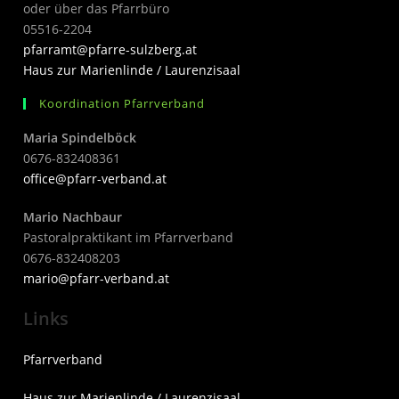
oder über das Pfarrbüro
05516-2204
pfarramt@pfarre-sulzberg.at
Haus zur Marienlinde / Laurenzisaal
Koordination Pfarrverband
Maria Spindelböck
0676-832408361
office@pfarr-verband.at
Mario Nachbaur
Pastoralpraktikant im Pfarrverband
0676-832408203
mari
o@pfarr-verband.at
Links
Pfarrverband
Haus zur Marienlinde / Laurenzisaal