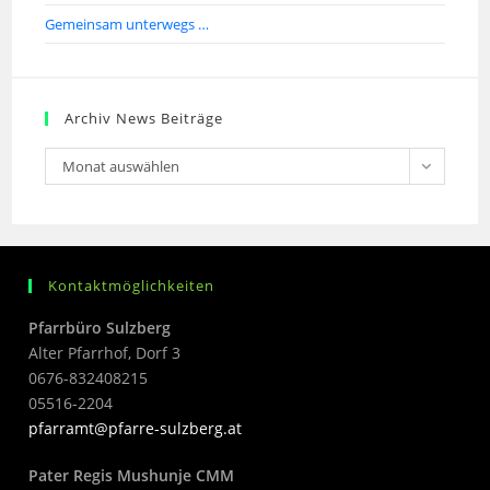
Gemeinsam unterwegs …
Archiv News Beiträge
Monat auswählen
Kontaktmöglichkeiten
Pfarrbüro Sulzberg
Alter Pfarrhof, Dorf 3
0676-832408215
05516-2204
pfarramt@pfarre-sulzberg.at
Pater Regis Mushunje CMM