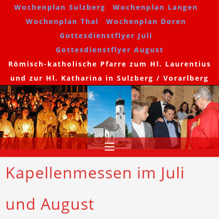
Wochenplan Sulzberg
Wochenplan Langen
Wochenplan Thal
Wochenplan Doren
Gottesdienstflyer Juli
Gottesdienstflyer August
Römisch-katholische Pfarre zum Hl. Laurentius
und zur Hl. Katharina in Sulzberg / Vorarlberg
Kapellenmessen im Juli
und August