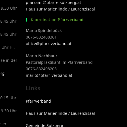
pfarramt@pfarre-sulzberg.at
19.30 Uhr
Haus zur Marienlinde / Laurenzisaal
Koordination Pfarrverband
08.45 Uhr
Maria Spindelböck
08.45 Uhr
0676-832408361
office@pfarr-verband.at
 Uhr Hl.
Mario Nachbaur
sse in der
Pastoralpraktikant im Pfarrverband
0676-832408203
erg
mari
o@pfarr-verband.at
Links
10.15 Uhr
Pfarrverband
19.30 Uhr
Haus zur Marienlinde / Laurenzisaal
eier
Gemeinde Sulzberg