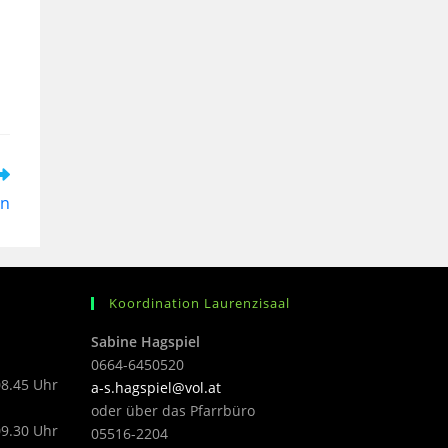
in
Koordination Laurenzisaal
Sabine Hagspiel
0664-6450520
08.45 Uhr
a-s.hagspiel@vol.at
oder über das Pfarrbüro
09.30 Uhr
05516-2204