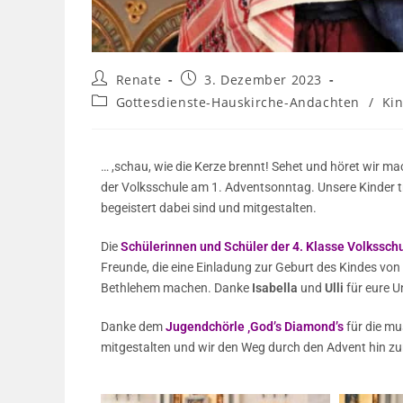
Renate
3. Dezember 2023
Gottesdienste-Hauskirche-Andachten
/
Kin
… ,schau, wie die Kerze brennt! Sehet und höret wir mac
der Volksschule am 1. Adventsonntag. Unsere Kinder tr
begeistert dabei sind und mitgestalten.
Die
Schülerinnen und Schüler der 4. Klasse Volkssch
Freunde, die eine Einladung zur Geburt des Kindes vo
Bethlehem machen. Danke
Isabella
und
Ulli
für eure U
Danke dem
Jugendchörle ‚God’s Diamond’s
für die mu
mitgestalten und wir den Weg durch den Advent hin z