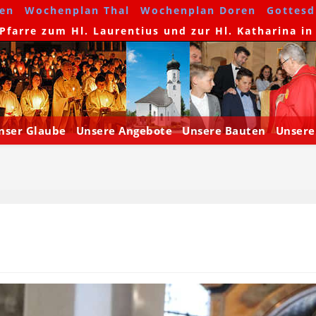
en
Wochenplan Thal
Wochenplan Doren
Gottesdi
farre zum Hl. Laurentius und zur Hl. Katharina in
nser Glaube
Unsere Angebote
Unsere Bauten
Unsere