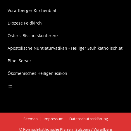
Vorarlberger Kirchenblatt
Diözese Feldkirch
Österr. Bischofskonferenz
Apostolische Nuntiatur
Vatikan - Heiliger Stuhl
katholisch.at
Bibel Server
Ökomenisches Heiligenlexikon
::::
Sitemap
Impressum
Datenschutzerklärung
© Römisch-katholische Pfarre in Sulzberg / Vorarlberg