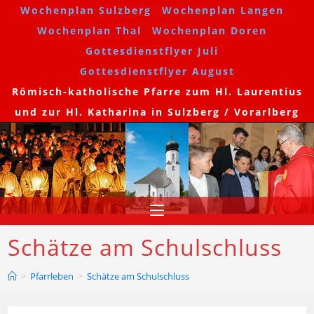
Wochenplan Sulzberg
Wochenplan Langen
Wochenplan Thal
Wochenplan Doren
Gottesdienstflyer Juli
Gottesdienstflyer August
Römisch-katholische Pfarre zum Hl. Laurentius
und zur Hl. Katharina in Sulzberg / Vorarlberg
Schätze am Schulschluss
>
Pfarrleben
>
Schätze am Schulschluss