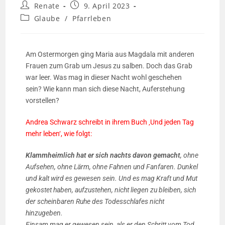
Renate
9. April 2023
Glaube
/
Pfarrleben
Am Ostermorgen ging Maria aus Magdala mit anderen
Frauen zum Grab um Jesus zu salben. Doch das Grab
war leer. Was mag in dieser Nacht wohl geschehen
sein? Wie kann man sich diese Nacht, Auferstehung
vorstellen?
Andrea Schwarz schreibt in ihrem Buch ‚Und jeden Tag
mehr leben‘, wie folgt:
Klammheimlich hat er sich nachts davon gemacht
, ohne
Aufsehen, ohne Lärm, ohne Fahnen und Fanfaren. Dunkel
und kalt wird es gewesen sein. Und es mag Kraft und Mut
gekostet haben, aufzustehen, nicht liegen zu bleiben, sich
der scheinbaren Ruhe des Todesschlafes nicht
hinzugeben.
Einsam mag er gewesen sein, als er den Schritt vom Tod