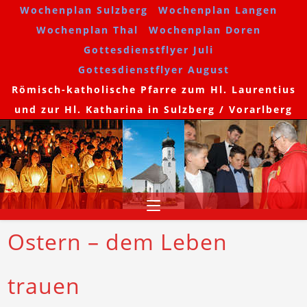
Wochenplan Sulzberg
Wochenplan Langen
Wochenplan Thal
Wochenplan Doren
Gottesdienstflyer Juli
Gottesdienstflyer August
Römisch-katholische Pfarre zum Hl. Laurentius
und zur Hl. Katharina in Sulzberg / Vorarlberg
Ostern – dem Leben
trauen