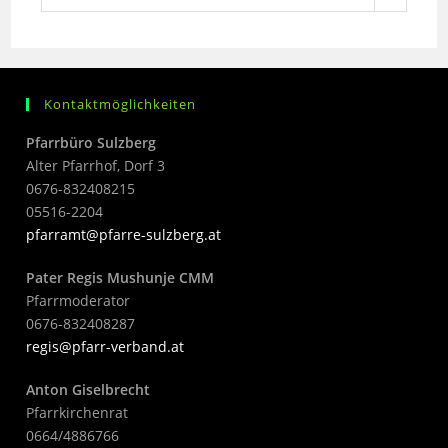
Kontaktmöglichkeiten
Pfarrbüro Sulzberg
Alter Pfarrhof, Dorf 3
0676-832408215
05516-2204
pfarramt@pfarre-sulzberg.at
Pater Regis Mushunje CMM
Pfarrmoderator
0676-832408287
regis@pfarr-verband.at
Anton Giselbrecht
Pfarrkirchenrat
0664/4886766