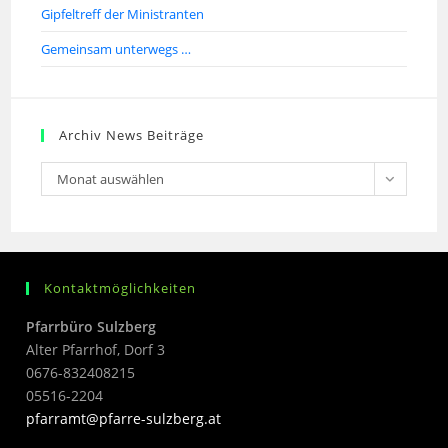
Gipfeltreff der Ministranten
Gemeinsam unterwegs …
Archiv News Beiträge
Monat auswählen
Kontaktmöglichkeiten
Pfarrbüro Sulzberg
Alter Pfarrhof, Dorf 3
0676-832408215
05516-2204
pfarramt@pfarre-sulzberg.at