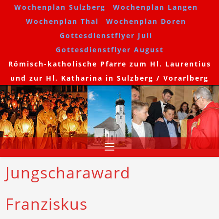
Wochenplan Sulzberg
Wochenplan Langen
Wochenplan Thal
Wochenplan Doren
Gottesdienstflyer Juli
Gottesdienstflyer August
Römisch-katholische Pfarre zum Hl. Laurentius
und zur Hl. Katharina in Sulzberg / Vorarlberg
Jungscharaward
Franziskus