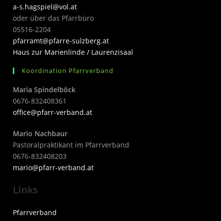
a-s.hagspiel@vol.at
oder über das Pfarrbüro
05516-2204
pfarramt@pfarre-sulzberg.at
Haus zur Marienlinde / Laurenzisaal
Koordination Pfarrverband
Maria Spindelböck
0676-832408361
office@pfarr-verband.at
Mario Nachbaur
Pastoralpraktikant im Pfarrverband
0676-832408203
mari
o@pfarr-verband.at
Links
Pfarrverband