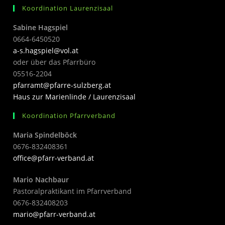
Koordination Laurenzisaal
Sabine Hagspiel
0664-6450520
a-s.hagspiel@vol.at
oder über das Pfarrbüro
05516-2204
pfarramt@pfarre-sulzberg.at
Haus zur Marienlinde / Laurenzisaal
Koordination Pfarrverband
Maria Spindelböck
0676-832408361
office@pfarr-verband.at
Mario Nachbaur
Pastoralpraktikant im Pfarrverband
0676-832408203
mari
o@pfarr-verband.at