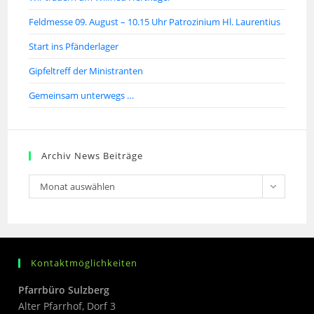
Feldmesse 09. August – 10.15 Uhr Patrozinium Hl. Laurentius
Start ins Pfänderlager
Gipfeltreff der Ministranten
Gemeinsam unterwegs …
Archiv News Beiträge
Monat auswählen
Kontaktmöglichkeiten
Pfarrbüro Sulzberg
Alter Pfarrhof, Dorf 3