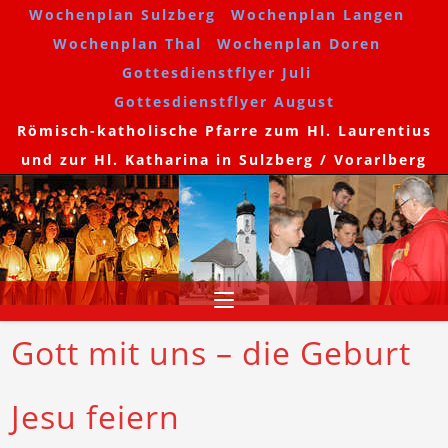
Wochenplan Sulzberg
Wochenplan Langen
Wochenplan Thal
Wochenplan Doren
Gottesdienstflyer Juli
Gottesdienstflyer August
Römisch-katholische Pfarre zum Hl. Laurentius
und zur Hl. Katharina in Sulzberg / Vorarlberg
Gott mit uns – die Geburt
Jesu feiern