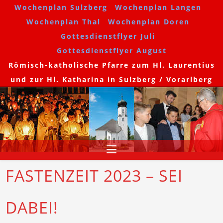
Wochenplan Sulzberg
Wochenplan Langen
Wochenplan Thal
Wochenplan Doren
Gottesdienstflyer Juli
Gottesdienstflyer August
Römisch-katholische Pfarre zum Hl. Laurentius
und zur Hl. Katharina in Sulzberg / Vorarlberg
FASTENZEIT 2023 – SEI
DABEI!