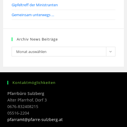
Gipfeltreff der Ministranten
Gemeinsam unterwegs …
Archiv News Beiträge
Monat auswählen
Kontaktmöglichkeiten
Pfarrbüro Sulzberg
Alter Pfarrhof, Dorf 3
0676-832408215
05516-2204
pfarramt@pfarre-sulzberg.at