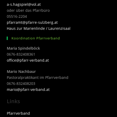
a-s.hagspiel@vol.at
oder über das Pfarrbüro
05516-2204
pfarramt@pfarre-sulzberg.at
Haus zur Marienlinde / Laurenzisaal
Koordination Pfarrverband
Maria Spindelböck
0676-832408361
office@pfarr-verband.at
Mario Nachbaur
Pastoralpraktikant im Pfarrverband
0676-832408203
mari
o@pfarr-verband.at
Links
Pfarrverband