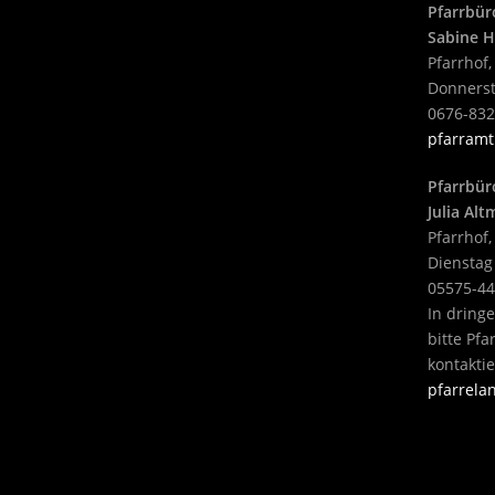
Pfarrbür
Sabine H
Pfarrhof,
Donnerst
0676-83
pfarramt
Pfarrbür
Julia Al
Pfarrhof,
Dienstag
05575-4
In dring
bitte Pf
kontakti
pfarrel