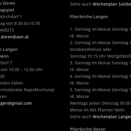
o Doren
Siehe auch
Wochenplan Sulzb
agspiel
 Kirchdorf 1
Pfarrkirche Langen
ag von 8:30 bis10:30
1. Sonntag im Monat Sonntag 
2408215
Hl. Messe
.doren@aon.at
2. Sonntag im Monat Samstag 
o Langen
Vorabendmesse oder
tmann
Sonntag 10.15 Uhr Wortgottesf
 Dorf 7
3. Sonntag im Monat Sonntag 
 von 10.00 – 12.00 Uhr
Hl. Messe
430
4. Sonntag im Monat Sonntag 
enden Fällen
Hl. Messe
arrmoderator RegisMushunje
5. Sonntag im Monat Sonntag 
eren
Hl. Messe
angen@gmail.com
Werktags jeden Dienstag 09.00
Messe im Abt Pfanner Heim
Siehe auch
Wochenplan Lange
Pfarrkirche Doren