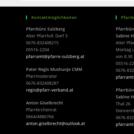
Kontaktmöglichkeiten
Pfarr
Pfarrbüro Sulzberg
Pfarrbür
Alter Pfarrhof, Dorf 3
Sabine H
0676-832408215
Alter Pfa
05516-2204
Montag u
pfarramt@pfarre-sulzberg.at
von 8.30 
05516-22
Pater Regis Mushunje CMM
0676-83
Pfarrmoderator
pfarramt
0676-832408287
regis@pfarr-verband.at
Pfarrbür
Sabine H
Anton Giselbrecht
Thal 26
Pfarrkirchenrat
Donnerst
0664/4886766
0676-83
anton.giselbrecht@outlook.at
pfarramt