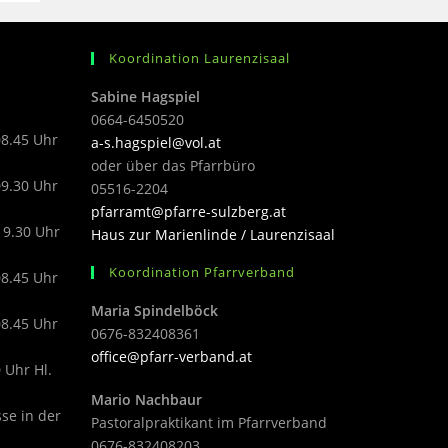
Koordination Laurenzisaal
Sabine Hagspiel
0664-6450520
08.45 Uhr
a-s.hagspiel@vol.at
oder über das Pfarrbüro
09.30 Uhr
05516-2204
pfarramt@pfarre-sulzberg.at
19.30 Uhr
Haus zur Marienlinde / Laurenzisaal
Koordination Pfarrverband
08.45 Uhr
Maria Spindelböck
08.45 Uhr
0676-832408361
office@pfarr-verband.at
 Uhr Hl.
Mario Nachbaur
sse in der
Pastoralpraktikant im Pfarrverband
0676-832408203