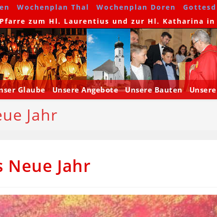
en
Wochenplan Thal
Wochenplan Doren
Gottesdi
farre zum Hl. Laurentius und zur Hl. Katharina in
nser Glaube
Unsere Angebote
Unsere Bauten
Unsere
ue Jahr
s Neue Jahr