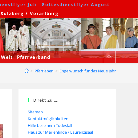
enstflyer Juli
Gottesdienstflyer August
 Sulzberg / Vorarlberg
 Welt
Pfarrverband
>
Pfarrleben
>
Engelwunsch für das Neue Jahr
Direkt Zu ….
Sitemap
Kontaktmöglichkeiten
Hilfe bei einem Todesfall
Haus zur Marienlinde / Laurenzisaal