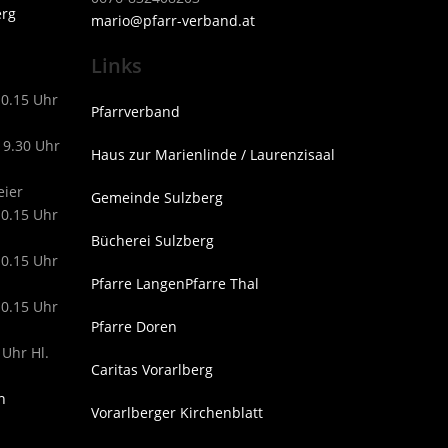
erg
mari
o@pfarr-verband.at
Links
10.15 Uhr
Pfarrverband
19.30 Uhr
Haus zur Marienlinde / Laurenzisaal
eier
Gemeinde Sulzberg
10.15 Uhr
Bücherei Sulzberg
10.15 Uhr
Pfarre Langen
Pfarre Thal
10.15 Uhr
Pfarre Doren
 Uhr Hl.
Caritas Vorarlberg
n
Vorarlberger Kirchenblatt