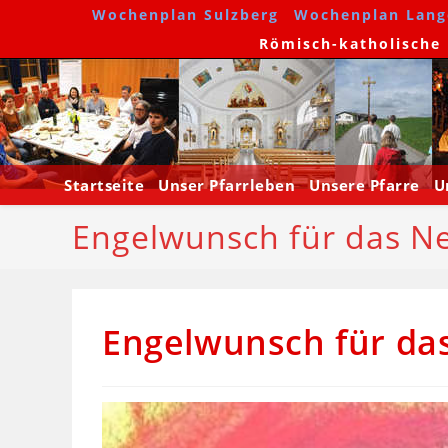
Wochenplan Sulzberg
Wochenplan Lang
Römisch-katholische P
Startseite
Unser Pfarrleben
Unsere Pfarre
U
Engelwunsch für das Ne
Engelwunsch für da