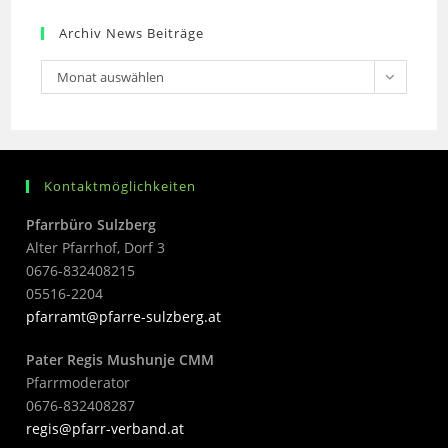
Archiv News Beiträge
Monat auswählen
Kontaktmöglichkeiten
Pfarrbüro Sulzberg
Alter Pfarrhof, Dorf 3
0676-832408215
05516-2204
pfarramt@pfarre-sulzberg.at
Pater Regis Mushunje CMM
Pfarrmoderator
0676-832408287
regis@pfarr-verband.at