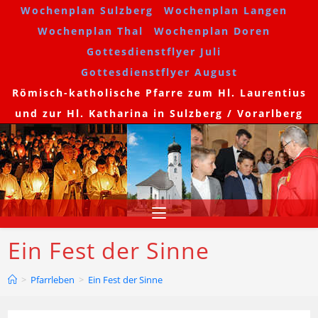
Wochenplan Sulzberg
Wochenplan Langen
Wochenplan Thal
Wochenplan Doren
Gottesdienstflyer Juli
Gottesdienstflyer August
Römisch-katholische Pfarre zum Hl. Laurentius
und zur Hl. Katharina in Sulzberg / Vorarlberg
Ein Fest der Sinne
>
Pfarrleben
>
Ein Fest der Sinne