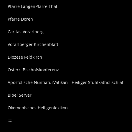
Pfarre Langen
Pfarre Thal
Pfarre Doren
Caritas Vorarlberg
Vorarlberger Kirchenblatt
Diözese Feldkirch
Österr. Bischofskonferenz
Apostolische Nuntiatur
Vatikan - Heiliger Stuhl
katholisch.at
Bibel Server
Ökomenisches Heiligenlexikon
::::