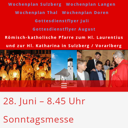
Wochenplan Sulzberg
Wochenplan Langen
Wochenplan Thal
Wochenplan Doren
Gottesdienstflyer Juli
Gottesdienstflyer August
Römisch-katholische Pfarre zum Hl. Laurentius
und zur Hl. Katharina in Sulzberg / Vorarlberg
28. Juni – 8.45 Uhr
Sonntagsmesse