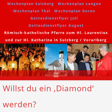
Wochenplan Sulzberg
Wochenplan Langen
Wochenplan Thal
Wochenplan Doren
Gottesdienstflyer Juli
Gottesdienstflyer August
Römisch-katholische Pfarre zum Hl. Laurentius
und zur Hl. Katharina in Sulzberg / Vorarlberg
Willst du ein ‚Diamond‘
werden?