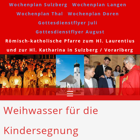
Wochenplan Sulzberg
Wochenplan Langen
Wochenplan Thal
Wochenplan Doren
Gottesdienstflyer Juli
Gottesdienstflyer August
Römisch-katholische Pfarre zum Hl. Laurentius
und zur Hl. Katharina in Sulzberg / Vorarlberg
Weihwasser für die
Kindersegnung