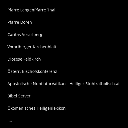
Pfarre Langen
Pfarre Thal
Pfarre Doren
Caritas Vorarlberg
Vorarlberger Kirchenblatt
Diözese Feldkirch
Österr. Bischofskonferenz
Apostolische Nuntiatur
Vatikan - Heiliger Stuhl
katholisch.at
Bibel Server
Ökomenisches Heiligenlexikon
::::