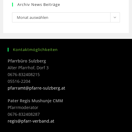
Archiv News Beiträge
Monat auswählen
Kontaktmöglichkeiten
Pfarrbüro Sulzberg
Alter Pfarrhof, Dorf 3
0676-832408215
05516-2204
pfarramt@pfarre-sulzberg.at
Pater Regis Mushunje CMM
Pfarrmoderator
0676-832408287
regis@pfarr-verband.at