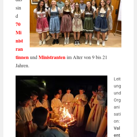
sin
d
70
M
i
nist
ran
tinnen
Ministranten
und
im Alter von 9 bis 21
Jahren.
Leit
ung
und
Org
ani
sati
on:
Val
ent