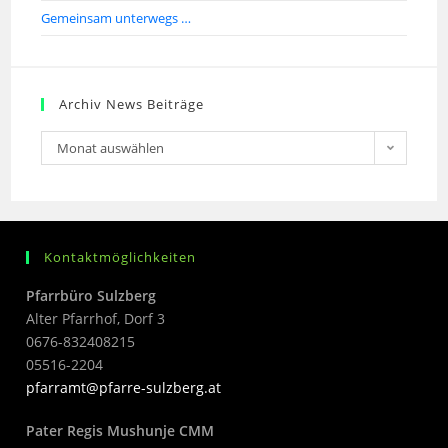
Gemeinsam unterwegs …
Archiv News Beiträge
Monat auswählen
Kontaktmöglichkeiten
Pfarrbüro Sulzberg
Alter Pfarrhof, Dorf 3
0676-832408215
05516-2204
pfarramt@pfarre-sulzberg.at
Pater Regis Mushunje CMM