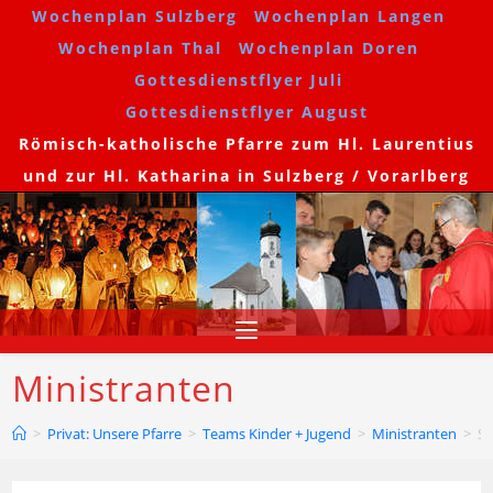
Wochenplan Sulzberg
Wochenplan Langen
Wochenplan Thal
Wochenplan Doren
Gottesdienstflyer Juli
Gottesdienstflyer August
Römisch-katholische Pfarre zum Hl. Laurentius
und zur Hl. Katharina in Sulzberg / Vorarlberg
Ministranten
>
Privat: Unsere Pfarre
>
Teams Kinder + Jugend
>
Ministranten
>
Se