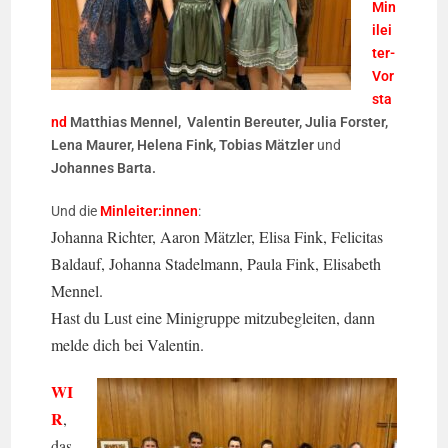
Min
ilei
ter-
Vor
sta
nd
Matthias Mennel, Valentin Bereuter, Julia Forster,
Lena Maurer, Helena Fink, Tobias Mätzler
und
Johannes Barta.
Und die
Minleiter:innen
:
Johanna Richter, Aaron Mätzler, Elisa Fink, Felicitas
Baldauf, Johanna Stadelmann, Paula Fink, Elisabeth
Mennel.
Hast du Lust eine Minigruppe mitzubegleiten, dann
melde dich bei Valentin.
WI
R
,
das