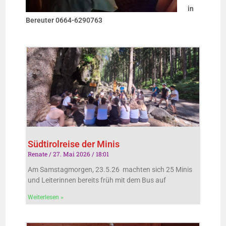
in
Bereuter 0664-6290763
Südtirolreise der Minis
Renate
27. Mai 2026
18:01
Am Samstagmorgen, 23.5.26 machten sich 25 Minis
und Leiterinnen bereits früh mit dem Bus auf
Weiterlesen »