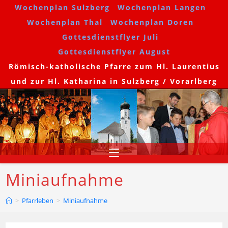
Wochenplan Sulzberg
Wochenplan Langen
Wochenplan Thal
Wochenplan Doren
Gottesdienstflyer Juli
Gottesdienstflyer August
Römisch-katholische Pfarre zum Hl. Laurentius
und zur Hl. Katharina in Sulzberg / Vorarlberg
Miniaufnahme
>
Pfarrleben
>
Miniaufnahme