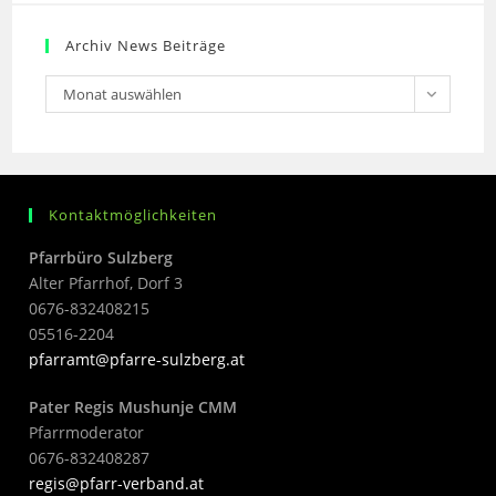
Archiv News Beiträge
Monat auswählen
Kontaktmöglichkeiten
Pfarrbüro Sulzberg
Alter Pfarrhof, Dorf 3
0676-832408215
05516-2204
pfarramt@pfarre-sulzberg.at
Pater Regis Mushunje CMM
Pfarrmoderator
0676-832408287
regis@pfarr-verband.at