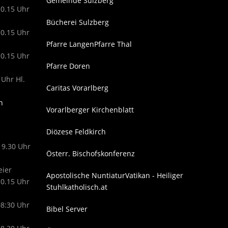
Gemeinde Sulzberg
10.15 Uhr
Bücherei Sulzberg
10.15 Uhr
Pfarre Langen
Pfarre Thal
10.15 Uhr
Pfarre Doren
 Uhr Hl.
Caritas Vorarlberg
n
Vorarlberger Kirchenblatt
Diözese Feldkirch
19.30 Uhr
Österr. Bischofskonferenz
eier
Apostolische Nuntiatur
Vatikan - Heiliger
10.15 Uhr
Stuhl
katholisch.at
08:30 Uhr
Bibel Server