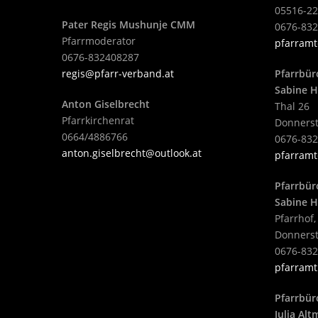
05516-22
Pater Regis Mushunje CMM
0676-83
Pfarrmoderator
pfarramt
0676-832408287
regis@pfarr-verband.at
Pfarrbür
Sabine H
Anton Giselbrecht
Thal 26
Pfarrkirchenrat
Donnerst
0664/4886766
0676-83
anton.giselbrecht@outlook.at
pfarramt
Pfarrbür
Sabine H
Pfarrhof,
Donnerst
0676-83
pfarramt
Pfarrbür
Julia Al