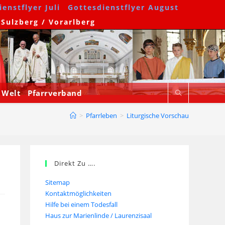
enstflyer Juli
Gottesdienstflyer August
 Sulzberg / Vorarlberg
 Welt
Pfarrverband
>
Pfarrleben
>
Liturgische Vorschau
Direkt Zu ….
Sitemap
Kontaktmöglichkeiten
Hilfe bei einem Todesfall
Haus zur Marienlinde / Laurenzisaal