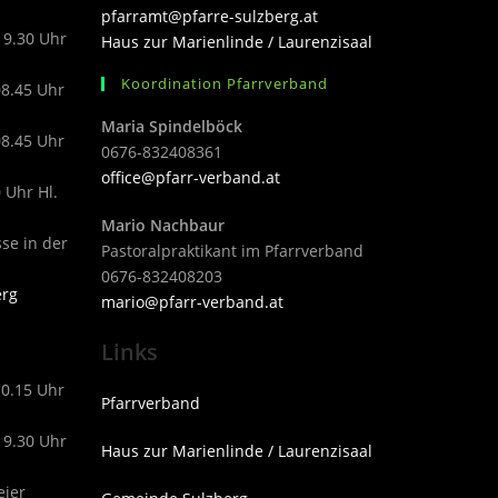
pfarramt@pfarre-sulzberg.at
19.30 Uhr
Haus zur Marienlinde / Laurenzisaal
Koordination Pfarrverband
08.45 Uhr
Maria Spindelböck
08.45 Uhr
0676-832408361
office@pfarr-verband.at
 Uhr Hl.
Mario Nachbaur
sse in der
Pastoralpraktikant im Pfarrverband
0676-832408203
erg
mari
o@pfarr-verband.at
Links
10.15 Uhr
Pfarrverband
19.30 Uhr
Haus zur Marienlinde / Laurenzisaal
eier