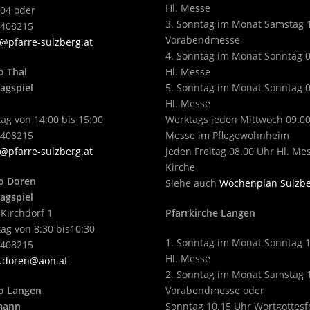
Hl. Messe
04 oder
3. Sonntag im Monat Samstag 
2408215
Vorabendmesse
@pfarre-sulzberg.at
4. Sonntag im Monat Sonntag 
o Thal
Hl. Messe
agspiel
5. Sonntag im Monat Sonntag 
Hl. Messe
ag von 14:00 bis 15:00
Werktags jeden Mittwoch 09.00
2408215
Messe im Pflegewohnheim
@pfarre-sulzberg.at
jeden Freitag 08.00 Uhr Hl. Me
Kirche
o Doren
Siehe auch
Wochenplan Sulzb
agspiel
 Kirchdorf 1
Pfarrkirche Langen
ag von 8:30 bis10:30
1. Sonntag im Monat Sonntag 
2408215
Hl. Messe
.doren@aon.at
2. Sonntag im Monat Samstag 
o Langen
Vorabendmesse oder
tmann
Sonntag 10.15 Uhr Wortgottesf