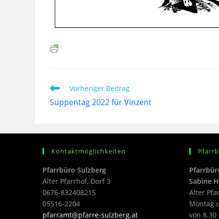
Vorheriger Beitrag
Suppentag 2022 für Vinzent
Kontaktmöglichkeiten
Pfarr
Pfarrbüro Sulzberg
Pfarrbür
Alter Pfarrhof, Dorf 3
Sabine H
0676-832408215
Alter Pfa
05516-2204
Montag u
pfarramt@pfarre-sulzberg.at
von 8.30 