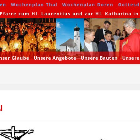
en
Wochenplan Thal
Wochenplan Doren
Gottesdi
farre zum Hl. Laurentius und zur Hl. Katharina in
nser Glaube
Unsere Angebote
Unsere Bauten
Unsere
u