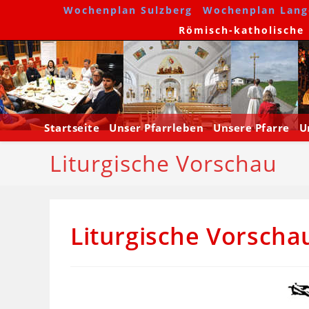
Wochenplan Sulzberg
Wochenplan Lang
Römisch-katholische P
Startseite
Unser Pfarrleben
Unsere Pfarre
U
Liturgische Vorschau
Liturgische Vorscha