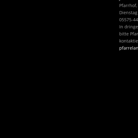
Pfarrhof,
Dienstag
05575-4
In dring
bitte Pf
kontakti
pfarrel