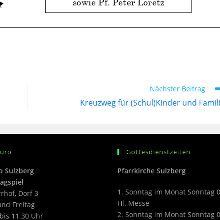
Nächster Beitrag
Kreuzweg für (Schul)Kinder und Famil
büro
Gottesdienstzeiten
o Sulzberg
Pfarrkirche Sulzberg
agspiel
1. Sonntag im Monat Sonntag 
rrhof, Dorf 3
Hl. Messe
nd Freitag
2. Sonntag im Monat Sonntag 
bis 11.30 Uhr