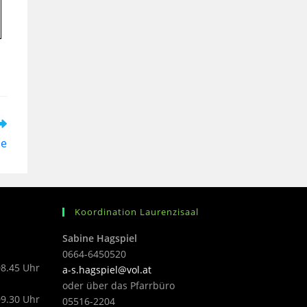
ie
Koordination Laurenzisaal
Sabine Hagspiel
0664-6450520
08.45 Uhr
a-s.hagspiel@vol.at
oder über das Pfarrbüro
09.30 Uhr
05516-2204