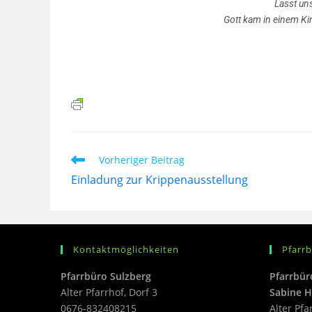
Lasst uns
Gott kam in einem Ki
Vorheriger Beitrag
Einladung zur Krippenausstellung
Kontaktmöglichkeiten
Pfarr
Pfarrbüro Sulzberg
Pfarrbür
Alter Pfarrhof, Dorf 3
Sabine H
0676-832408215
Alter Pfa