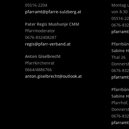
05516-2204
Montag u
pfarramt@pfarre-sulzberg.at
von 8.30 
05516-22
Pater Regis Mushunje CMM
0676-83
Pfarrmoderator
pfarramt
0676-832408287
regis@pfarr-verband.at
Pfarrbür
Sabine H
Anton Giselbrecht
Thal 26
Pfarrkirchenrat
Donnerst
0664/4886766
0676-83
anton.giselbrecht@outlook.at
pfarramt
Pfarrbür
Sabine H
Pfarrhof,
Donnerst
0676-83
pfarramt