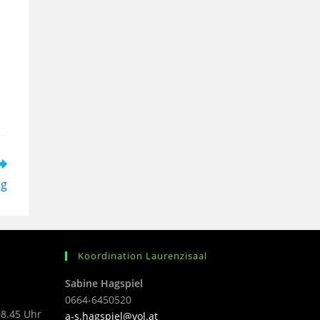
ag
Koordination Laurenzisaal
Sabine Hagspiel
0664-6450520
08.45 Uhr
a-s.hagspiel@vol.at