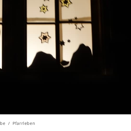
ube
/
Pfarrleben