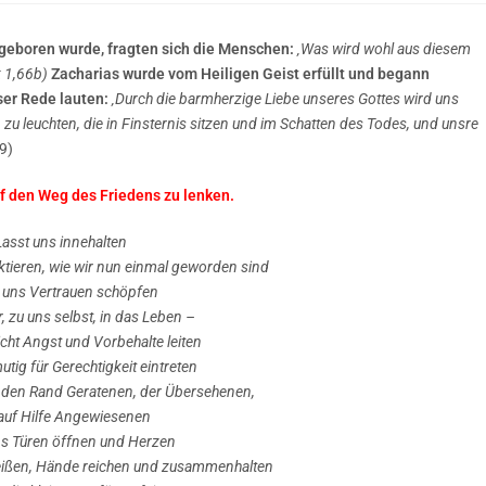
 geboren wurde, fragten sich die Menschen:
‚Was wird wohl aus diesem
k 1,66b)
Zacharias wurde vom Heiligen Geist erfüllt und begann
ser Rede lauten:
‚Durch die barmherzige Liebe unseres Gottes wird uns
zu leuchten, die in Finsternis sitzen und im Schatten des Todes, und unsre
9)
uf den Weg des Friedens zu lenken.
Lasst uns innehalten
ktieren, wie wir nun einmal geworden sind
 uns Vertrauen schöpfen
, zu uns selbst, in das Leben –
cht Angst und Vorbehalte leiten
utig für Gerechtigkeit eintreten
n den Rand Geratenen, der Übersehenen,
auf Hilfe Angewiesenen
ns Türen öffnen und Herzen
ißen, Hände reichen und zusammenhalten