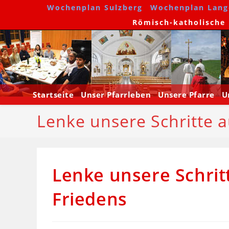
Wochenplan Sulzberg
Wochenplan Lang
Römisch-katholische P
Startseite
Unser Pfarrleben
Unsere Pfarre
U
Lenke unsere Schritte 
Lenke unsere Schrit
Friedens