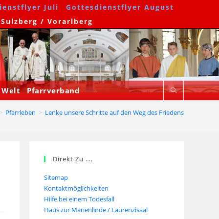
enstflyer Juli
Gottesdienstflyer August
 Sulzberg / Vorarlberg
 Welt
Pfarrverband
>
Pfarrleben
>
Lenke unsere Schritte auf den Weg des Friedens
Direkt Zu ….
Sitemap
Kontaktmöglichkeiten
Hilfe bei einem Todesfall
Haus zur Marienlinde / Laurenzisaal