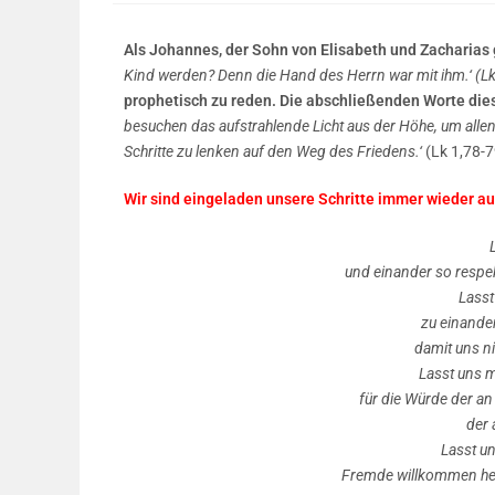
Als Johannes, der Sohn von Elisabeth und Zacharias
Kind werden? Denn die Hand des Herrn war mit ihm.‘ (L
prophetisch zu reden. Die abschließenden Worte die
besuchen das aufstrahlende Licht aus der Höhe, um allen 
Schritte zu lenken auf den Weg des Friedens.‘
(Lk 1,78-7
Wir sind eingeladen unsere Schritte immer wieder a
und einander so respe
Lasst
zu einander
damit uns ni
Lasst uns m
für die Würde der a
der 
Lasst u
Fremde willkommen he