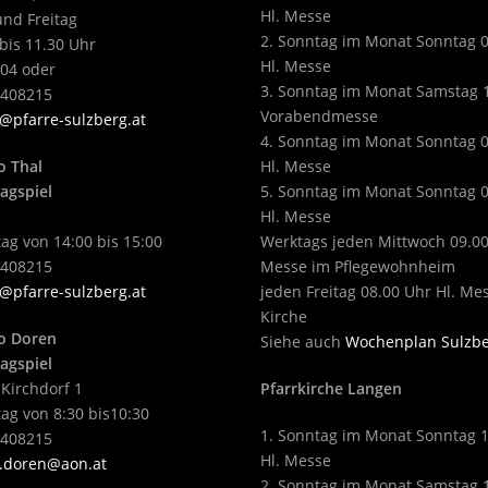
Hl. Messe
nd Freitag
2. Sonntag im Monat Sonntag 
bis 11.30 Uhr
Hl. Messe
04 oder
3. Sonntag im Monat Samstag 
2408215
Vorabendmesse
@pfarre-sulzberg.at
4. Sonntag im Monat Sonntag 
o Thal
Hl. Messe
agspiel
5. Sonntag im Monat Sonntag 
Hl. Messe
ag von 14:00 bis 15:00
Werktags jeden Mittwoch 09.00
2408215
Messe im Pflegewohnheim
@pfarre-sulzberg.at
jeden Freitag 08.00 Uhr Hl. Me
Kirche
o Doren
Siehe auch
Wochenplan Sulzb
agspiel
 Kirchdorf 1
Pfarrkirche Langen
ag von 8:30 bis10:30
1. Sonntag im Monat Sonntag 
2408215
Hl. Messe
.doren@aon.at
2. Sonntag im Monat Samstag 