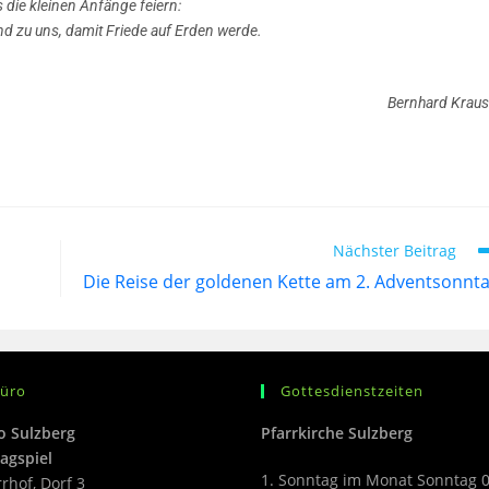
 die kleinen Anfänge feiern:
nd zu uns, damit Friede auf Erden werde.
Bernhard Kraus
Nächster Beitrag
Die Reise der goldenen Kette am 2. Adventsonnt
büro
Gottesdienstzeiten
o Sulzberg
Pfarrkirche Sulzberg
agspiel
1. Sonntag im Monat Sonntag 
rrhof, Dorf 3