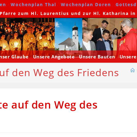
en
Wochenplan Thal
Wochenplan Doren
Gottesdi
farre zum Hl. Laurentius und zur Hl. Katharina in
nser Glaube
Unsere Angebote
Unsere Bauten
Unsere
auf den Weg des Friedens
te auf den Weg des