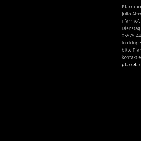
Pfarrbür
Julia Al
Pfarrhof,
Dienstag
05575-4
In dring
bitte Pf
kontakti
pfarrel