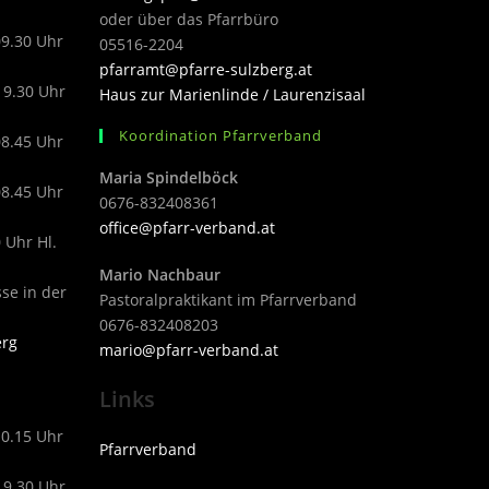
oder über das Pfarrbüro
09.30 Uhr
05516-2204
pfarramt@pfarre-sulzberg.at
19.30 Uhr
Haus zur Marienlinde / Laurenzisaal
Koordination Pfarrverband
08.45 Uhr
Maria Spindelböck
08.45 Uhr
0676-832408361
office@pfarr-verband.at
 Uhr Hl.
Mario Nachbaur
sse in der
Pastoralpraktikant im Pfarrverband
0676-832408203
erg
mari
o@pfarr-verband.at
Links
10.15 Uhr
Pfarrverband
19.30 Uhr