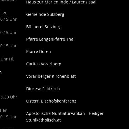
Haus zur Marienlinde / Laurenzisaal
eier
Gemeinde Sulzberg
10.15 Uhr
Bücherei Sulzberg
10.15 Uhr
Pfarre Langen
Pfarre Thal
10.15 Uhr
Pfarre Doren
 Uhr Hl.
Caritas Vorarlberg
n
Vorarlberger Kirchenblatt
Diözese Feldkirch
19.30 Uhr
Österr. Bischofskonferenz
eier
Apostolische Nuntiatur
Vatikan - Heiliger
10.15 Uhr
Stuhl
katholisch.at