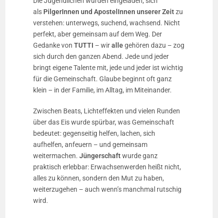
Die Jugendlichen wurden eingeladen, sich
als
PilgerInnen und ApostelInnen unserer Zeit
zu
verstehen: unterwegs, suchend, wachsend. Nicht
perfekt, aber gemeinsam auf dem Weg. Der
Gedanke von
TUTTI
– wir
alle
gehören dazu – zog
sich durch den ganzen Abend. Jede und jeder
bringt eigene Talente mit, jede und jeder ist wichtig
für die Gemeinschaft. Glaube beginnt oft ganz
klein – in der Familie, im Alltag, im Miteinander.
Zwischen Beats, Lichteffekten und vielen Runden
über das Eis wurde spürbar, was Gemeinschaft
bedeutet: gegenseitig helfen, lachen, sich
aufhelfen, anfeuern – und gemeinsam
weitermachen.
Jüngerschaft
wurde ganz
praktisch erlebbar: Erwachsenwerden heißt nicht,
alles zu können, sondern den Mut zu haben,
weiterzugehen – auch wenn’s manchmal rutschig
wird.