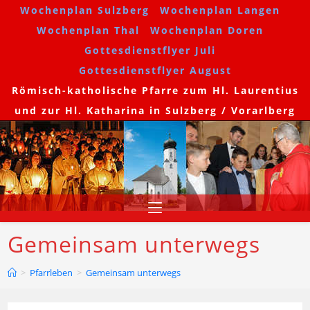
Wochenplan Sulzberg
Wochenplan Langen
Wochenplan Thal
Wochenplan Doren
Gottesdienstflyer Juli
Gottesdienstflyer August
Römisch-katholische Pfarre zum Hl. Laurentius
und zur Hl. Katharina in Sulzberg / Vorarlberg
Gemeinsam unterwegs
>
Pfarrleben
>
Gemeinsam unterwegs