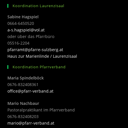
Koordination Laurenzisaal
Sabine Hagspiel
0664-6450520
a-s.hagspiel@vol.at
oder über das Pfarrbüro
05516-2204
pfarramt@pfarre-sulzberg.at
Haus zur Marienlinde / Laurenzisaal
Koordination Pfarrverband
Maria Spindelböck
0676-832408361
office@pfarr-verband.at
Mario Nachbaur
Pastoralpraktikant im Pfarrverband
0676-832408203
mari
o@pfarr-verband.at