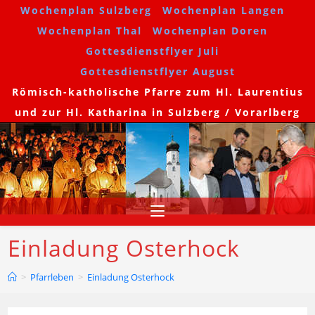
Wochenplan Sulzberg
Wochenplan Langen
Wochenplan Thal
Wochenplan Doren
Gottesdienstflyer Juli
Gottesdienstflyer August
Römisch-katholische Pfarre zum Hl. Laurentius
und zur Hl. Katharina in Sulzberg / Vorarlberg
Einladung Osterhock
>
Pfarrleben
>
Einladung Osterhock