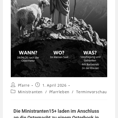
Pfarre
1. April 2026
Ministranten
/
Pfarrleben
/
Terminvorschau
Die Ministranten15+ laden im Anschluss
an die Osternacht zu einem Osterhock in