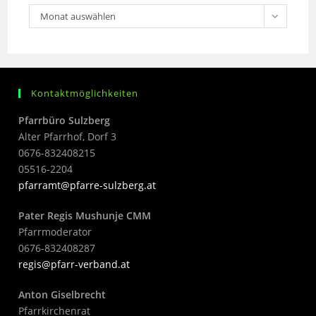
Monat auswählen
Kontaktmöglichkeiten
Pfarrbüro Sulzberg
Alter Pfarrhof, Dorf 3
0676-832408215
05516-2204
pfarramt@pfarre-sulzberg.at
Pater Regis Mushunje CMM
Pfarrmoderator
0676-832408287
regis@pfarr-verband.at
Anton Giselbrecht
Pfarrkirchenrat