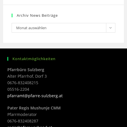
Archiv News Beiträge
Monat auswählen
Kontaktmöglichkeiten
Pfarrbüro Sulzberg
Alter Pfarrhof, Dorf 3
0676-832408215
05516-2204
pfarramt@pfarre-sulzberg.at
Pater Regis Mushunje CMM
Pfarrmoderator
0676-832408287