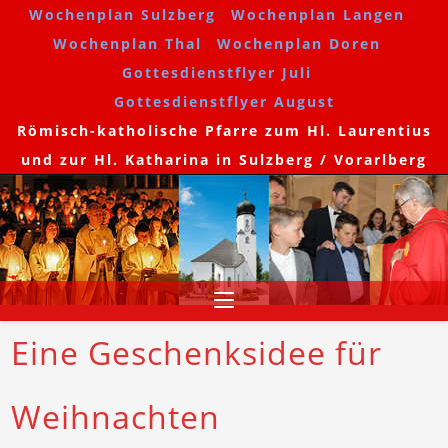
Wochenplan Sulzberg
Wochenplan Langen
Wochenplan Thal
Wochenplan Doren
Gottesdienstflyer Juli
Gottesdienstflyer August
Römisch-katholische Pfarre zum Hl. Laurentius
und zur Hl. Katharina in Sulzberg / Vorarlberg
Eine Geschenksidee für
Weihnachten