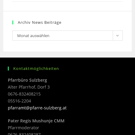
Archiv News Beiträge
Monat auswählen
Kontaktmöglichkeiten
Pfarrbüro Sulzberg
Alter Pfarrhof, Dorf 3
0676-832408215
05516-2204
pfarramt@pfarre-sulzberg.at
Pater Regis Mushunje CMM
Pfarrmoderator
0676-832408287