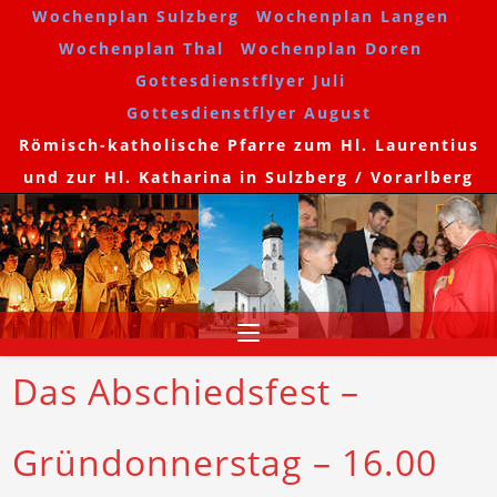
Wochenplan Sulzberg
Wochenplan Langen
Wochenplan Thal
Wochenplan Doren
Gottesdienstflyer Juli
Gottesdienstflyer August
Römisch-katholische Pfarre zum Hl. Laurentius
und zur Hl. Katharina in Sulzberg / Vorarlberg
Das Abschiedsfest –
Gründonnerstag – 16.00