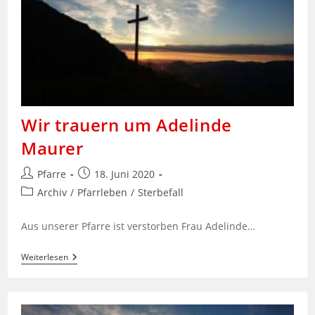
Wir trauern um Adelinde
Maurer
Beitrags-
Beitrag
Pfarre
18. Juni 2020
Autor:
veröffentlicht:
Beitrags-
Archiv
/
Pfarrleben
/
Sterbefall
Kategorie:
Aus unserer Pfarre ist verstorben Frau Adelinde…
Wir
Weiterlesen
Trauern
Um
Adelinde
Maurer