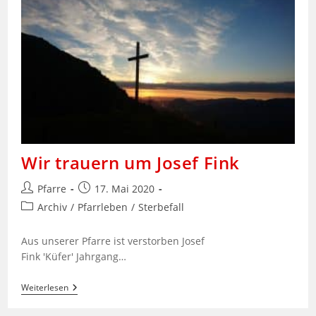
Wir trauern um Josef Fink
Beitrags-
Beitrag
Pfarre
17. Mai 2020
Autor:
veröffentlicht:
Beitrags-
Archiv
/
Pfarrleben
/
Sterbefall
Kategorie:
Aus unserer Pfarre ist verstorben Josef
Fink 'Küfer' Jahrgang…
Wir
Weiterlesen
Trauern
Um