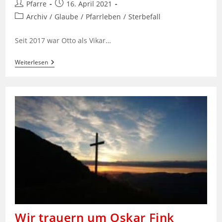
Beitrags-
Beitrag
Pfarre
16. April 2021
Autor:
veröffentlicht:
Beitrags-
Archiv
/
Glaube
/
Pfarrleben
/
Sterbefall
Kategorie:
Seit 2017 war Otto als Vikar…
Wir
Weiterlesen
Trauern
Um
Vikar
Otto
Krepper
Wir trauern um Oskar Fink