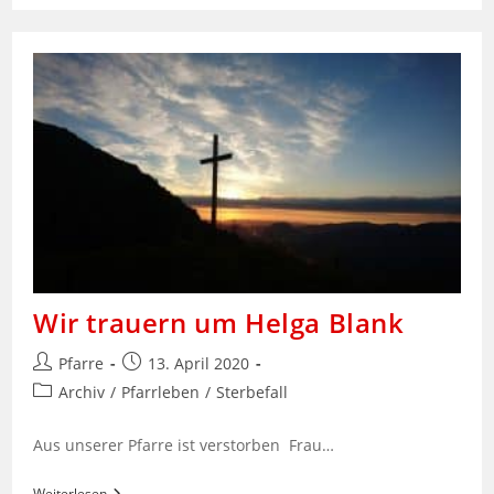
Um
Adolf
Rädler
Wir trauern um Helga Blank
Beitrags-
Beitrag
Pfarre
13. April 2020
Autor:
veröffentlicht:
Beitrags-
Archiv
/
Pfarrleben
/
Sterbefall
Kategorie:
Aus unserer Pfarre ist verstorben Frau…
Wir
Weiterlesen