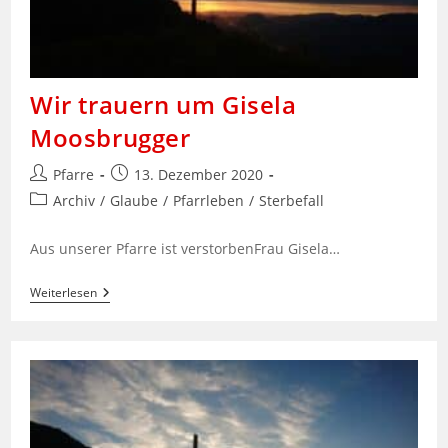
Wir trauern um Gisela
Moosbrugger
Beitrags-
Beitrag
Pfarre
13. Dezember 2020
Autor:
veröffentlicht:
Beitrags-
Archiv
/
Glaube
/
Pfarrleben
/
Sterbefall
Kategorie:
Aus unserer Pfarre ist verstorbenFrau Gisela…
Wir
Weiterlesen
Trauern
Um
Gisela
Moosbrugger