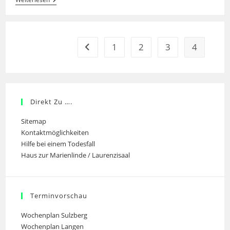
Trauern
Um
Helga
Blank
1
2
3
4
Gehe zur vorherigen Seite
Direkt Zu ….
Sitemap
Kontaktmöglichkeiten
Hilfe bei einem Todesfall
Haus zur Marienlinde / Laurenzisaal
Terminvorschau
Wochenplan Sulzberg
Wochenplan Langen