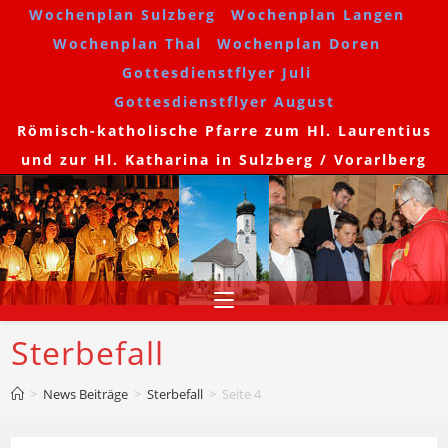
Zum
Wochenplan Sulzberg
Wochenplan Langen
Inhalt
Wochenplan Thal
Wochenplan Doren
springen
Gottesdienstflyer Juli
Gottesdienstflyer August
Römisch-katholische Pfarre zum Hl. Laurentius
und zur Hl. Katharina in Sulzberg / Vorarlberg
Sterbefall
>
News Beiträge
>
Sterbefall
>
Seite 4