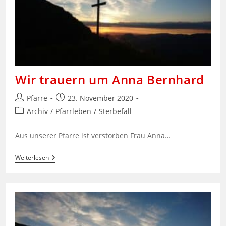
Wir trauern um Anna Bernhard
Beitrags-
Beitrag
Pfarre
23. November 2020
Autor:
veröffentlicht:
Beitrags-
Archiv
/
Pfarrleben
/
Sterbefall
Kategorie:
Aus unserer Pfarre ist verstorben Frau Anna…
Wir
Weiterlesen
Trauern
Um
Anna
Bernhard