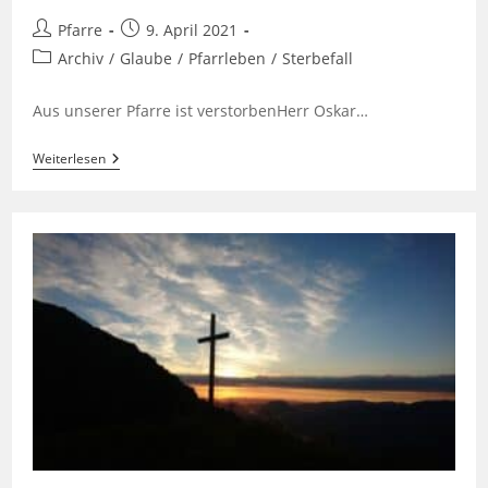
Beitrags-
Beitrag
Pfarre
9. April 2021
Autor:
veröffentlicht:
Beitrags-
Archiv
/
Glaube
/
Pfarrleben
/
Sterbefall
Kategorie:
Aus unserer Pfarre ist verstorbenHerr Oskar…
Wir
Weiterlesen
Trauern
Um
Oskar
Fink