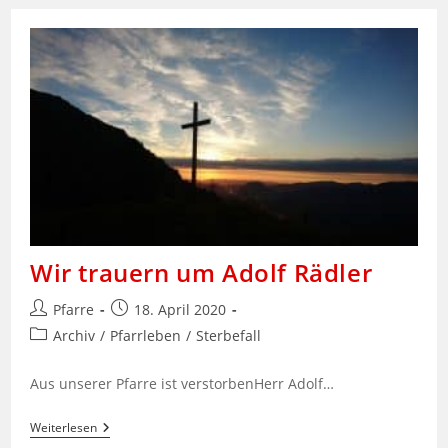
Josef
Fink
Wir trauern um Adolf Rädler
Beitrags-
Beitrag
Pfarre
18. April 2020
Autor:
veröffentlicht:
Beitrags-
Archiv
/
Pfarrleben
/
Sterbefall
Kategorie:
Aus unserer Pfarre ist verstorbenHerr Adolf…
Wir
Weiterlesen
Trauern