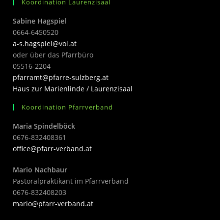
Koordination Laurenzisaal
Sabine Hagspiel
0664-6450520
a-s.hagspiel@vol.at
oder über das Pfarrbüro
05516-2204
pfarramt@pfarre-sulzberg.at
Haus zur Marienlinde / Laurenzisaal
Koordination Pfarrverband
Maria Spindelböck
0676-832408361
office@pfarr-verband.at
Mario Nachbaur
Pastoralpraktikant im Pfarrverband
0676-832408203
mari
o@pfarr-verband.at