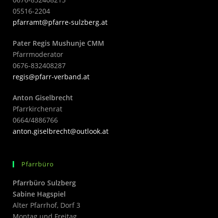
05516-2204
pfarramt@pfarre-sulzberg.at
Pater Regis Mushunje CMM
Pfarrmoderator
0676-832408287
regis@pfarr-verband.at
Anton Giselbrecht
Pfarrkirchenrat
0664/4886766
anton.giselbrecht@outlook.at
Pfarrbüro
Pfarrbüro Sulzberg
Sabine Hagspiel
Alter Pfarrhof, Dorf 3
Montag und Freitag