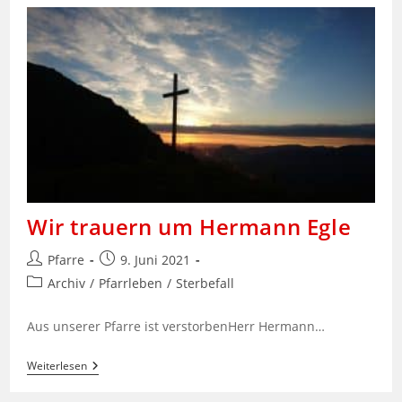
Wir trauern um Hermann Egle
Beitrags-
Beitrag
Pfarre
9. Juni 2021
Autor:
veröffentlicht:
Beitrags-
Archiv
/
Pfarrleben
/
Sterbefall
Kategorie:
Aus unserer Pfarre ist verstorbenHerr Hermann…
Wir
Weiterlesen
Trauern
Um