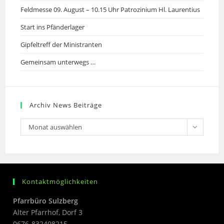
Feldmesse 09. August – 10.15 Uhr Patrozinium Hl. Laurentius
Start ins Pfänderlager
Gipfeltreff der Ministranten
Gemeinsam unterwegs …
Archiv News Beiträge
Archiv
Monat auswählen
News
Beiträge
Kontaktmöglichkeiten
Pfarrbüro Sulzberg
Alter Pfarrhof, Dorf 3
0676-832408215