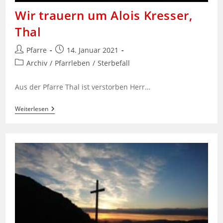
Wir trauern um Alois Kresser,
Thal
Beitrags-
Beitrag
Pfarre
14. Januar 2021
Autor:
veröffentlicht:
Beitrags-
Archiv
/
Pfarrleben
/
Sterbefall
Kategorie:
Aus der Pfarre Thal ist verstorben Herr…
Wir
Weiterlesen
Trauern
Um
Alois
Kresser,
Thal