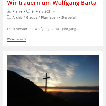
Wir trauern um Wolfgang Barta
Beitrags-
Beitrag
Pfarre
9. März 2021
Autor:
veröffentlicht:
Beitrags-
Archiv
/
Glaube
/
Pfarrleben
/
Sterbefall
Kategorie:
Es ist verstorben Wolfgang Barta - Jahrgang…
Wir
Weiterlesen
Trauern
Um
Wolfgang
Barta