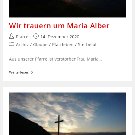
Wir trauern um Maria Alber
Beitrags-
Beitrag
Pfarre
14. Dezember 2020
Autor:
veröffentlicht:
Beitrags-
Archiv
/
Glaube
/
Pfarrleben
/
Sterbefall
Kategorie:
Aus unserer Pfarre ist verstorbenFrau Maria…
Wir
Weiterlesen
Trauern
Um
Maria
Alber